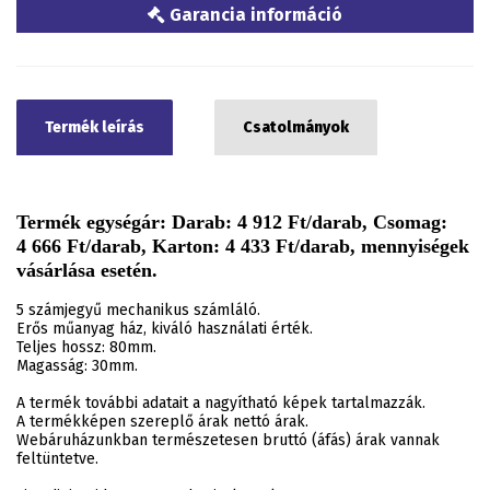
Garancia információ
Termék leírás
Csatolmányok
Termék egységár: Darab: 4 912 Ft/darab, Csomag:
4 666 Ft/darab, Karton: 4 433 Ft/darab, mennyiségek
vásárlása esetén.
5 számjegyű mechanikus számláló.
Erős műanyag ház, kiváló használati érték.
Teljes hossz: 80mm.
Magasság: 30mm.
A termék további adatait a nagyítható képek tartalmazzák.
A termékképen szereplő árak nettó árak.
Webáruházunkban természetesen bruttó (áfás) árak vannak
feltüntetve.