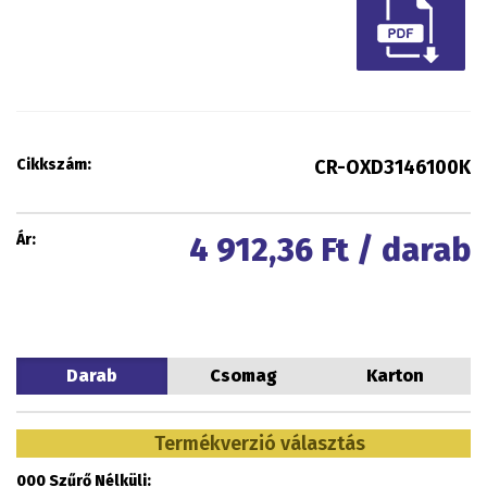
Cikkszám:
CR-OXD3146100K
Ár:
4 912,36
Ft / darab
Darab
Csomag
Karton
Termékverzió választás
000 Szűrő Nélküli: