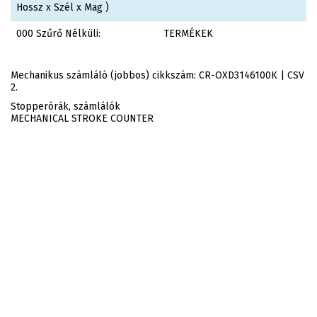
Hossz x Szél x Mag )
000 Szűrő Nélküli:
TERMÉKEK
Mechanikus számláló (jobbos) cikkszám: CR-OXD3146100K | CSV
2.
Stopperórák, számlálók
MECHANICAL STROKE COUNTER