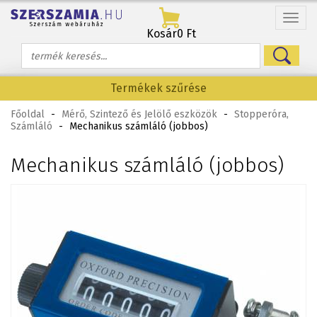
Menü
Kosár
0 Ft
Termékek szűrése
Főoldal
-
Mérő, Szintező és Jelölő eszközök
-
Stopperóra,
Számláló
-
Mechanikus számláló (jobbos)
Mechanikus számláló (jobbos)