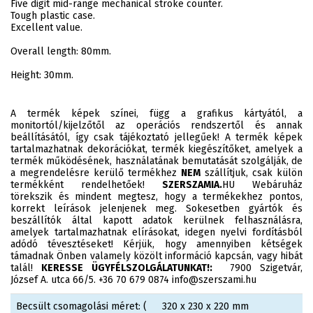
Five digit mid-range mechanical stroke counter.
Tough plastic case.
Excellent value.
Overall length: 80mm.
Height: 30mm.
A termék képek színei, függ a grafikus kártyától, a
monitortól/kijelzőtől az operációs rendszertől és annak
beállításától, így csak tájékoztató jellegűek! A termék képek
tartalmazhatnak dekorációkat, termék kiegészítőket, amelyek a
termék működésének, használatának bemutatását szolgálják, de
a megrendelésre kerülő termékhez
NEM
szállítjuk, csak külön
termékként rendelhetőek!
SZERSZAMIA.
HU Webáruház
törekszik és mindent megtesz, hogy a termékekhez pontos,
korrekt leírások jelenjenek meg. Sokesetben gyártók és
beszállítók által kapott adatok kerülnek felhasználásra,
amelyek tartalmazhatnak elírásokat, idegen nyelvi fordításból
adódó tévesztéseket! Kérjük, hogy amennyiben kétségek
támadnak Önben valamely közölt információ kapcsán, vagy hibát
talál!
KERESSE ÜGYFÉLSZOLGÁLATUNKAT!:
7900 Szigetvár,
József A. utca 66/5. +36 70 679 0874 info@szerszami.hu
Becsült csomagolási méret: (
320 x 230 x 220 mm