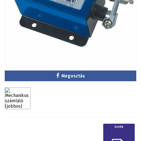
Megosztás
EGYÉB