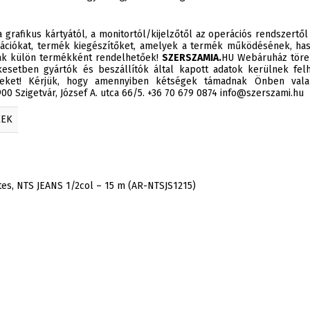
 grafikus kártyától, a monitortól/kijelzőtől az operációs rendszertől
ációkat, termék kiegészítőket, amelyek a termék működésének, has
sak külön termékként rendelhetőek!
SZERSZAMIA.
HU Webáruház törek
esetben gyártók és beszállítók által kapott adatok kerülnek felh
éseket! Kérjük, hogy amennyiben kétségek támadnak Önben valam
0 Szigetvár, József A. utca 66/5. +36 70 679 0874 info@szerszami.hu
KEK
s, NTS JEANS 1/2col – 15 m (AR-NTSJS1215)