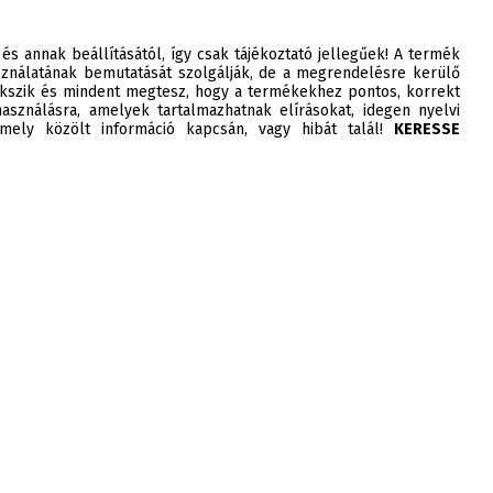
 és annak beállításától, így csak tájékoztató jellegűek! A termék
ználatának bemutatását szolgálják, de a megrendelésre kerülő
szik és mindent megtesz, hogy a termékekhez pontos, korrekt
asználásra, amelyek tartalmazhatnak elírásokat, idegen nyelvi
ely közölt információ kapcsán, vagy hibát talál!
KERESSE