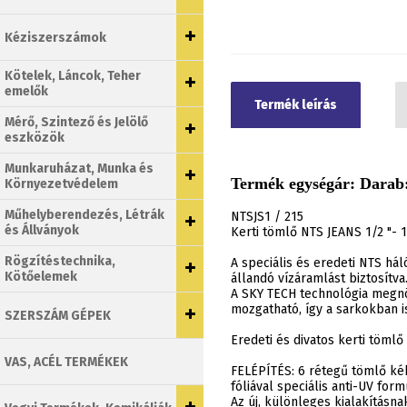
Kéziszerszámok
Kötelek, Láncok, Teher
emelők
Termék leírás
Mérő, Szintező és Jelölő
eszközök
Munkaruházat, Munka és
Termék egységár: Darab:
Környezetvédelem
Műhelyberendezés, Létrák
NTSJS1 / 215
és Állványok
Kerti tömlő NTS JEANS 1/2 "- 
Rögzítéstechnika,
A speciális és eredeti NTS há
Kötőelemek
állandó vízáramlást biztosítva
A SKY TECH technológia megnöv
mozgatható, így a sarkokban 
SZERSZÁM GÉPEK
Eredeti és divatos kerti töml
VAS, ACÉL TERMÉKEK
FELÉPÍTÉS: 6 rétegű tömlő kék
fóliával speciális anti-UV fo
Az új, különleges kialakítás