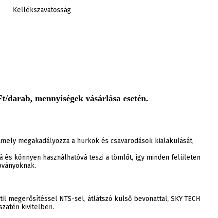
Kellékszavatosság
t/darab, mennyiségek vásárlása esetén.
, amely megakadályozza a hurkok és csavarodások kialakulását,
á és könnyen használhatóvá teszi a tömlőt, így minden felületen
abványoknak.
til megerősítéssel NTS-sel, átlátszó külső bevonattal, SKY TECH
zatén kivitelben.