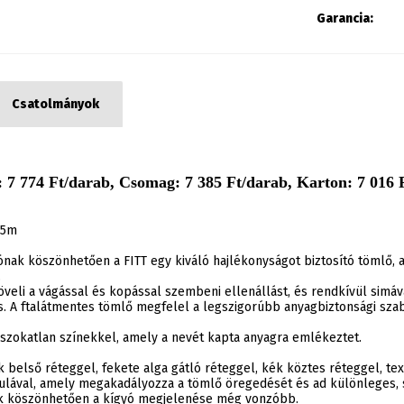
Garancia:
Csatolmányok
 7 774 Ft/darab, Csomag: 7 385 Ft/darab, Karton: 7 016 F
15m
lónak köszönhetően a FITT egy kiváló hajlékonyságot biztosító tömlő
.
eli a vágással és kopással szembeni ellenállást, és rendkívül simáv
is. A ftalátmentes tömlő megfelel a legszigorúbb anyagbiztonsági sz
ő szokatlan színekkel, amely a nevét kapta anyagra emlékeztet.
 belső réteggel, fekete alga gátló réteggel, kék köztes réteggel, tex
rmulával, amely megakadályozza a tömlő öregedését és ad különleges, s
nak köszönhetően a kígyó megjelenése még vonzóbb.