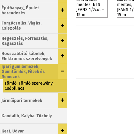
Építőanyag, Épület
berendezés
Forgácsolás, Vágás,
Csiszolás
Hegesztés, Forrasztás,
Ragasztás
Hosszabbító kábelek,
Elektromos szerelvények
Ipari gumilemezek,
Gumitömlők, Filcek és
Nemezek
Tömlő, Tömlő szerelvény,
Csőbilincs
Járműipari termékek
Kandalló, Kályha, Tűzhely
Kert, Udvar