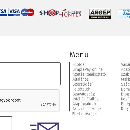
Menü
Főoldal
Vásár
SimplePay online
Adat
fizetési tájékoztató
szab
Általános
Maki
Szerződési
Széc
Feltételek
Bemu
Szavatosság
Blog
Jótállás Elállás
Kosá
Alapfogalmak
Belé
Árajánlat kérése
Regis
Elérhetőségek