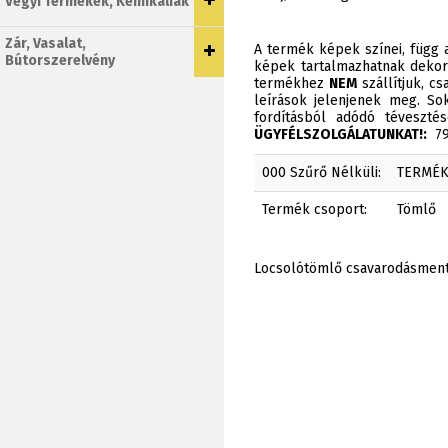
Vegyi Termékek, Kemikáliák
Zár, Vasalat,
A termék képek színei, függ a
Bútorszerelvény
képek tartalmazhatnak dekor
termékhez
NEM
szállítjuk, c
leírások jelenjenek meg. Sok
fordításból adódó téveszt
ÜGYFÉLSZOLGÁLATUNKAT!:
790
000 Szűrő Nélküli:
TERMÉ
Termék csoport:
Tömlő
Locsolótömlő csavarodásmente