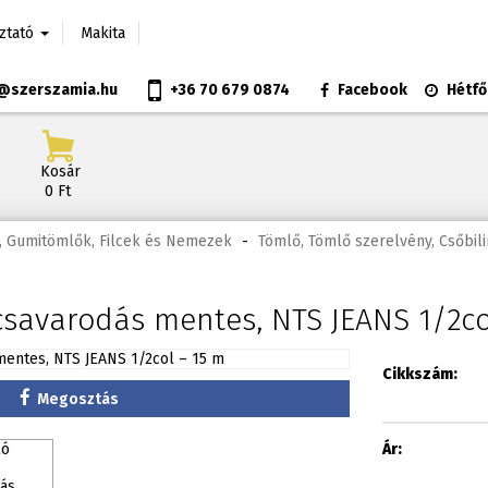
oztató
Makita
@szerszamia.hu
+36 70 679 0874
Facebook
Hétfő
Kosár
0 Ft
, Gumitömlők, Filcek és Nemezek
-
Tömlő, Tömlő szerelvény, Csőbil
csavarodás mentes, NTS JEANS 1/2co
Cikkszám:
Megosztás
Ár: