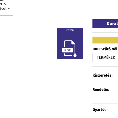
Dara
EGYÉB
000 Szűrő Nélk
Kiszerelés:
Rendelés
Gyártó: