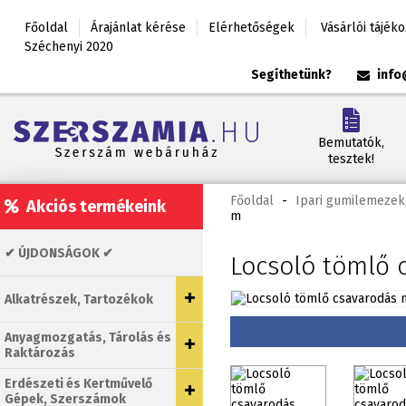
Főoldal
Árajánlat kérése
Elérhetőségek
Vásárlói tájék
Széchenyi 2020
Segíthetünk?
info
Bemutatók,
tesztek!
Főoldal
-
Ipari gumilemezek
Akciós termékeink
m
✔ ÚJDONSÁGOK ✔
Locsoló tömlő 
Alkatrészek, Tartozékok
Anyagmozgatás, Tárolás és
Raktározás
Erdészeti és Kertművelő
Gépek, Szerszámok