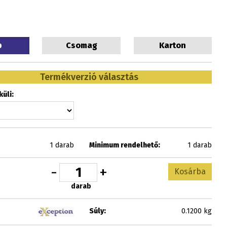
b
Csomag
Karton
Termékverzió választás
üli:
1 darab
Minimum rendelhető:
1 darab
-
+
Kosárba
darab
Súly:
0.1200 kg