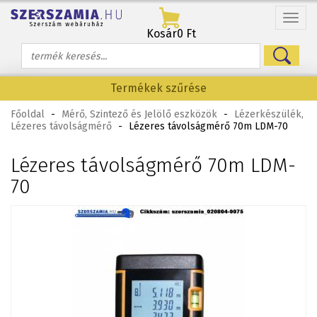
Menü
Kosár
0 Ft
Termékek szűrése
Főoldal
-
Mérő, Szintező és Jelölő eszközök
-
Lézerkészülék,
Lézeres távolságmérő
-
Lézeres távolságmérő 70m LDM-70
Lézeres távolságmérő 70m LDM-
70