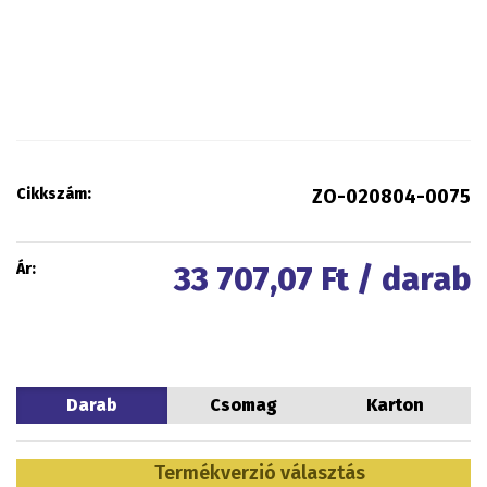
Cikkszám:
ZO-020804-0075
Ár:
33 707,07
Ft / darab
Darab
Csomag
Karton
Termékverzió választás