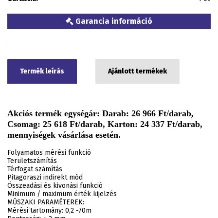
Garancia információ
Termék leírás
Ajánlott termékek
Akciós termék egységár: Darab: 26 966 Ft/darab,
Csomag: 25 618 Ft/darab, Karton: 24 337 Ft/darab,
mennyiségek vásárlása esetén.
Folyamatos mérési funkció
Területszámítás
Térfogat számítás
Pitagoraszi indirekt mód
Összeadási és kivonási funkció
Minimum / maximum érték kijelzés
MŰSZAKI PARAMÉTEREK:
Mérési tartomány: 0,2 -70m