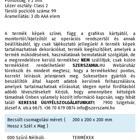
Pontosság: ± 2 mm
Lézer osztály: Class 2
Tároló pozíciók száma: 99
Áramellátás: 3 db AAA elem
A termék képek színei, függ a grafikus kártyától, a
monitortól/kijelzőtől az operációs rendszertől és annak
beállításától, így csak tájékoztató jellegűek! A termék képek
tartalmazhatnak dekorációkat, termék kiegészítőket, amelyek a
termék működésének, használatának bemutatását szolgálják, de
a megrendelésre kerülő termékhez
NEM
szállítjuk, csak külön
termékként rendelhetőek!
SZERSZAMIA.
HU Webáruház
törekszik és mindent megtesz, hogy a termékekhez pontos,
korrekt leírások jelenjenek meg. Sokesetben gyártók és
beszállítók által kapott adatok kerülnek felhasználásra,
amelyek tartalmazhatnak elírásokat, idegen nyelvi fordításból
adódó tévesztéseket! Kérjük, hogy amennyiben kétségek
támadnak Önben valamely közölt információ kapcsán, vagy hibát
talál!
KERESSE ÜGYFÉLSZOLGÁLATUNKAT!:
7900 Szigetvár,
József A. utca 66/5. +36 70 679 0874 info@szerszami.hu
Becsült csomagolási méret: (
200 x 200 x 200 mm
Hossz x Szél x Mag )
000 Szűrő Nélküli:
TERMÉKEK