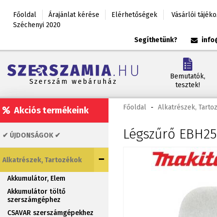
Főoldal
Árajánlat kérése
Elérhetőségek
Vásárlói tájék
Széchenyi 2020
Segíthetünk?
info
Bemutatók,
tesztek!
Főoldal
-
Alkatrészek, Tarto
Akciós termékeink
Légszűrő EBH25
✔ ÚJDONSÁGOK ✔
Alkatrészek, Tartozékok
Akkumulátor, Elem
Akkumulátor töltő
szerszámgéphez
CSAVAR szerszámgépekhez