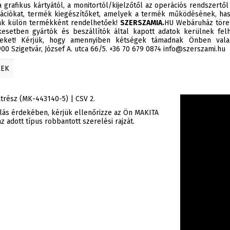
 grafikus kártyától, a monitortól/kijelzőtől az operációs rendszertől
ációkat, termék kiegészítőket, amelyek a termék működésének, has
sak külön termékként rendelhetőek!
SZERSZAMIA.
HU Webáruház törek
esetben gyártók és beszállítók által kapott adatok kerülnek felh
éseket! Kérjük, hogy amennyiben kétségek támadnak Önben valam
0 Szigetvár, József A. utca 66/5. +36 70 679 0874 info@szerszami.hu
KEK
trész (MK-443140-5) | CSV 2.
rlás érdekében, kérjük ellenőrizze az Ön MAKITA
 adott típus robbantott szerelési rajzát.