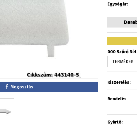
Egységár:
Dara
000 Szűrő Nélk
Kiszerelés:
Megosztás
Rendelés
Gyártó: