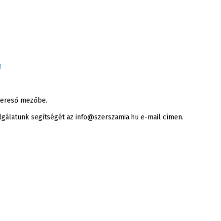
!
 kereső mezőbe.
lgálatunk segítségét az info@szerszamia.hu e-mail címen.