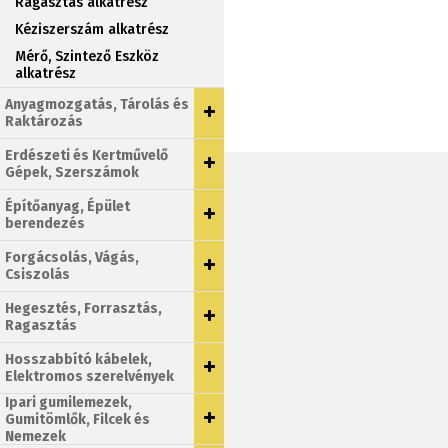
Ragasztás alkatrész
Kéziszerszám alkatrész
Mérő, Szintező Eszköz
alkatrész
Anyagmozgatás, Tárolás és
Raktározás
Erdészeti és Kertművelő
Gépek, Szerszámok
Építőanyag, Épület
berendezés
Forgácsolás, Vágás,
Csiszolás
Hegesztés, Forrasztás,
Ragasztás
Hosszabbító kábelek,
Elektromos szerelvények
Ipari gumilemezek,
Gumitömlők, Filcek és
Nemezek