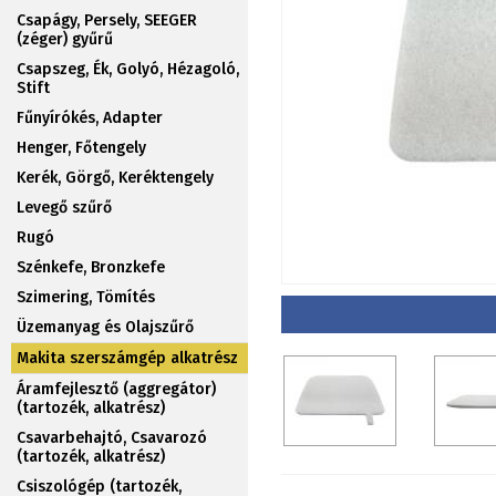
Csapágy, Persely, SEEGER
(zéger) gyűrű
Csapszeg, Ék, Golyó, Hézagoló,
Stift
Fűnyírókés, Adapter
Henger, Főtengely
Kerék, Görgő, Keréktengely
Levegő szűrő
Rugó
Szénkefe, Bronzkefe
Szimering, Tömítés
Üzemanyag és Olajszűrő
Makita szerszámgép alkatrész
Áramfejlesztő (aggregátor)
(tartozék, alkatrész)
Csavarbehajtó, Csavarozó
(tartozék, alkatrész)
Csiszológép (tartozék,