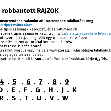
i robbantott RAJZOK
msorrendben, valamint ABC sorrendben találhatóak meg.
k típusszáma alatt.
épe típus számának kezdőbetűjét és kattintson rá!
gépének típus számát és kattintson rá!
Vagy alatta a szénkefe feliratra
ott szerelési rajza megnyílik egy új lapon a keresőben.
erelési rajzon az Ön által keresett alkatrészt.
ot keresse ki a táblázatból.
kkszámot, másolja vagy írja be a www.szerszamia.hu oldalon található
s véglegesítse a rendelést.
esett alkatrészt, cikkszám alapján Webáruházunkban, kérje ügyfélszo
4
.
5
.
6
.
7
.
8
.
9
D
.
E
.
F
.
G
.
H
.
J
.
K
R
.
S
.
T
.
U
.
V
.
W