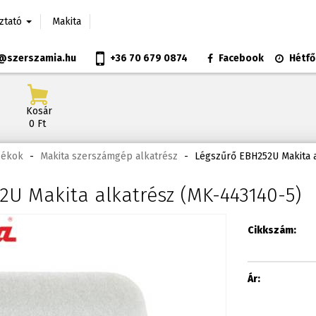
oztató
Makita
@szerszamia.hu
+36 70 679 0874
Facebook
Hétfő
Kosár
0 Ft
zékok
-
Makita szerszámgép alkatrész
-
Légszűrő EBH252U Makita 
2U Makita alkatrész (MK-443140-5)
Cikkszám:
Ár: