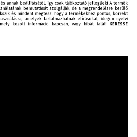
 és annak beállításától, így csak tájékoztató jellegűek! A termék
ználatának bemutatását szolgálják, de a megrendelésre kerülő
szik és mindent megtesz, hogy a termékekhez pontos, korrekt
asználásra, amelyek tartalmazhatnak elírásokat, idegen nyelvi
ely közölt információ kapcsán, vagy hibát talál!
KERESSE