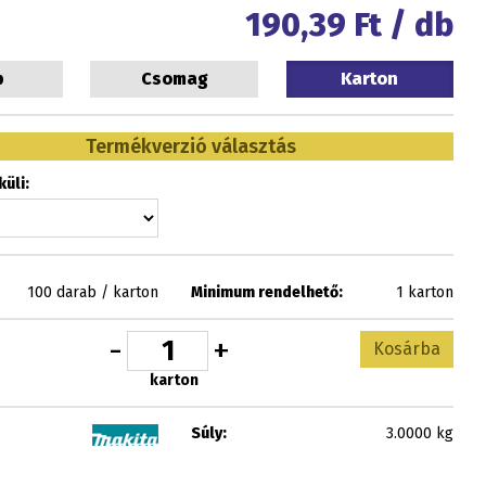
190,39
Ft / db
b
Csomag
Karton
Termékverzió választás
üli:
100 darab / karton
Minimum rendelhető:
1 karton
-
+
Kosárba
karton
Súly:
3.0000 kg