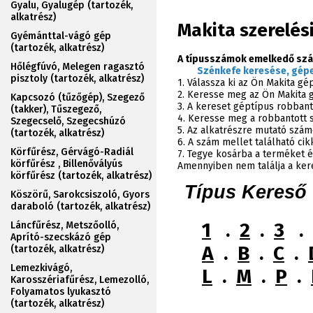
Gyalu, Gyalugép (tartozék,
alkatrész)
Makita szerelés
Gyémánttal-vágó gép
(tartozék, alkatrész)
A típusszámok emelkedő szá
Hőlégfúvó, Melegen ragasztó
Szénkefe keresése, gépe
pisztoly (tartozék, alkatrész)
1. Válassza ki az Ön Makita g
2. Keresse meg az Ön Makita 
Kapcsozó (tűzőgép), Szegező
3. A kereset géptípus robbant
(takker), Tűszegező,
4. Keresse meg a robbantott sz
Szegecselő, Szegecshúzó
5. Az alkatrészre mutató szám
(tartozék, alkatrész)
6. A szám mellet található ci
Körfűrész, Gérvágó-Radiál
7. Tegye kosárba a terméket é
körfűrész , Billenővályús
Amennyiben nem találja a ker
körfűrész (tartozék, alkatrész)
Típus Kereső
Köszörű, Sarokcsiszoló, Gyors
daraboló (tartozék, alkatrész)
1
.
2
.
3
.
Láncfűrész, Metszőolló,
Aprító-szecskázó gép
A
.
B
.
C
.
(tartozék, alkatrész)
Lemezkivágó,
L
.
M
.
P
.
Karosszériafűrész, Lemezolló,
Folyamatos lyukasztó
(tartozék, alkatrész)