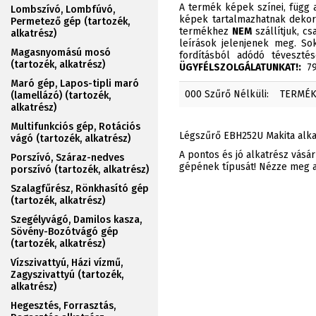
A termék képek színei, függ a
Lombszívó, Lombfúvó,
képek tartalmazhatnak dekor
Permetező gép (tartozék,
termékhez
NEM
szállítjuk, c
alkatrész)
leírások jelenjenek meg. Sok
Magasnyomású mosó
fordításból adódó téveszt
(tartozék, alkatrész)
ÜGYFÉLSZOLGÁLATUNKAT!:
790
Maró gép, Lapos-tipli maró
000 Szűrő Nélküli:
TERMÉ
(lamellázó) (tartozék,
alkatrész)
Multifunkciós gép, Rotációs
Légszűrő EBH252U Makita alka
vágó (tartozék, alkatrész)
A pontos és jó alkatrész vásá
Porszívó, Száraz-nedves
gépének típusát! Nézze meg az
porszívó (tartozék, alkatrész)
Szalagfűrész, Rönkhasító gép
(tartozék, alkatrész)
Szegélyvágó, Damilos kasza,
Sövény-Bozótvágó gép
(tartozék, alkatrész)
Vízszivattyú, Házi vízmű,
Zagyszivattyú (tartozék,
alkatrész)
Hegesztés, Forrasztás,