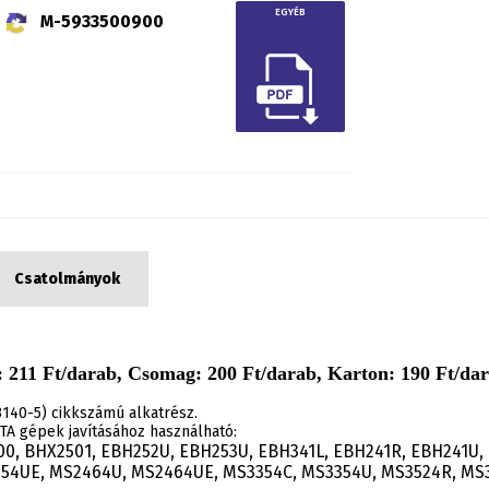
EGYÉB
M-5933500900
Csatolmányok
 211 Ft/darab, Csomag: 200 Ft/darab, Karton: 190 Ft/dar
140-5) cikkszámú alkatrész.
A gépek javításához használható:
0, BHX2501, EBH252U, EBH253U, EBH341L, EBH241R, EBH241U,
54UE, MS2464U, MS2464UE, MS3354C, MS3354U, MS3524R, MS3