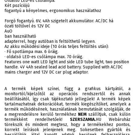
Oldalsó LED-es csőlámpa.
Két pozíciójú
fogantyú a kényelmes, ergonomikus használathoz
Forgó fogantyú. 6V, 4Ah szigetelt akkumulátor. AC/DC há
ózati töltővel és 12V DC
AuO
ban használható
adapterrel, hogy autóban is feltölthető legyen.
Az akku működési ideje (10 órás teljes feltöltés után):
· Fő spotlámpa max. 6 óráig.
· oldalsó LED-es csőlámpa max. 70 óráig.
Features one watt LED light and side LED tube light, two position
handle. 4V 4Ah sealed lead acid battery. Supplied with AC/DC
mains charger and 12V DC car plug adaptor.
A termék képek színei, függ a grafikus kártyától, a
monitortól/kijelzőtől az operációs rendszertől és annak
beállításától, így csak tájékoztató jellegűek! A termék képek
tartalmazhatnak dekorációkat, termék kiegészítőket, amelyek a
termék működésének, használatának bemutatását szolgálják, de
a megrendelésre kerülő termékhez
NEM
szállítjuk, csak külön
termékként rendelhetőek!
SZERSZAMIA.
HU Webáruház
törekszik és mindent megtesz, hogy a termékekhez pontos,
korrekt leírások jelenjenek meg. Sokesetben gyártók és
beszállítók által kapott adatok kerülnek felhasználásra,