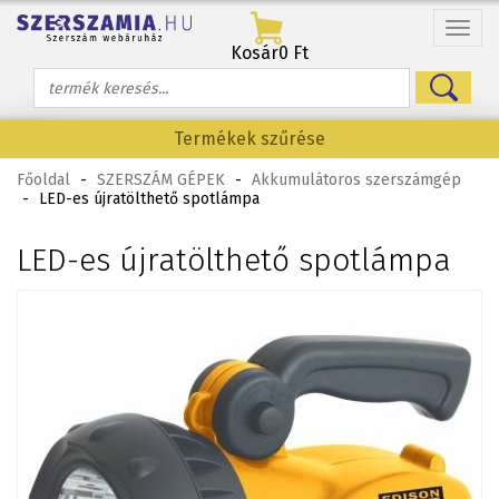
Menü
Kosár
0 Ft
Termékek szűrése
Főoldal
-
SZERSZÁM GÉPEK
-
Akkumulátoros szerszámgép
-
LED-es újratölthető spotlámpa
LED-es újratölthető spotlámpa