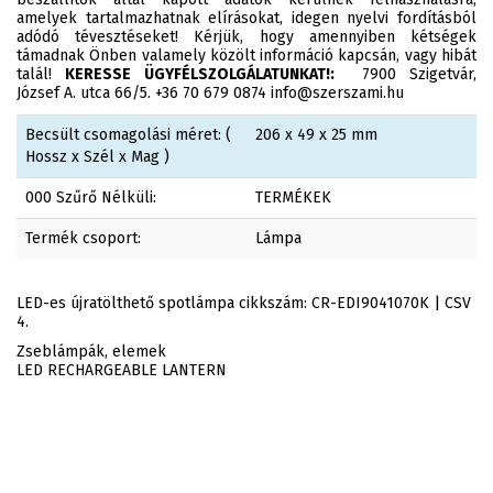
amelyek tartalmazhatnak elírásokat, idegen nyelvi fordításból
adódó tévesztéseket! Kérjük, hogy amennyiben kétségek
támadnak Önben valamely közölt információ kapcsán, vagy hibát
talál!
KERESSE ÜGYFÉLSZOLGÁLATUNKAT!:
7900 Szigetvár,
József A. utca 66/5. +36 70 679 0874 info@szerszami.hu
Becsült csomagolási méret: (
206 x 49 x 25 mm
Hossz x Szél x Mag )
000 Szűrő Nélküli:
TERMÉKEK
Termék csoport:
Lámpa
LED-es újratölthető spotlámpa cikkszám: CR-EDI9041070K | CSV
4.
Zseblámpák, elemek
LED RECHARGEABLE LANTERN