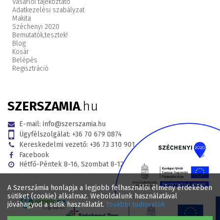
Vásárlói tájékoztató
Adatkezelési szabályzat
Makita
Széchenyi 2020
Bemutatók,
tesztek!
Blog
Kosár
Belépés
Regisztráció
SZERSZAMIA
.hu
E-mail:
info@szerszamia.hu
Ügyfélszolgálat:
+36 70 679 0874
Kereskedelmi vezető:
+36 73 310 901
Facebook
Hétfő-Péntek 8-16, Szombat 8-12
A Szerszámia honlapja a legjobb felhasználói élmény érdekében
sütiket (cookie) alkalmaz. Weboldalunk használatával
jóváhagyod a sütik használatát.
További tudnivalók