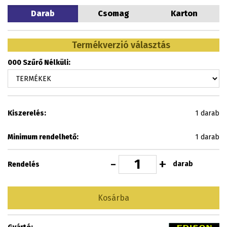
Darab
Csomag
Karton
Termékverzió választás
000 Szűrő Nélküli:
Kiszerelés:
1 darab
Minimum rendelhető:
1 darab
-
+
darab
Rendelés
Kosárba