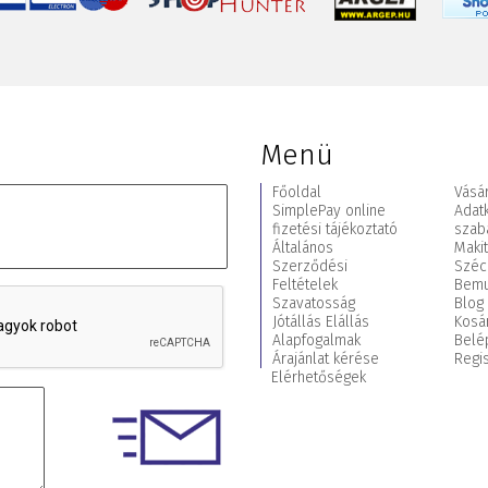
Menü
Főoldal
Vásár
SimplePay online
Adat
fizetési tájékoztató
szab
Általános
Maki
Szerződési
Széc
Feltételek
Bemu
Szavatosság
Blog
Jótállás Elállás
Kosá
Alapfogalmak
Belé
Árajánlat kérése
Regis
Elérhetőségek