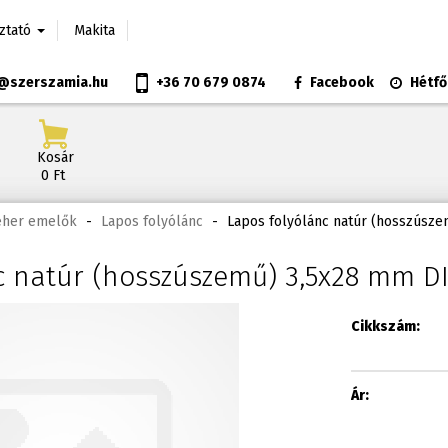
oztató
Makita
@szerszamia.hu
+36 70 679 0874
Facebook
Hétfő
Kosár
0 Ft
Teher emelők
-
Lapos folyólánc
-
Lapos folyólánc natúr (hosszúsze
c natúr (hosszúszemű) 3,5x28 mm DI
Cikkszám:
Ár: