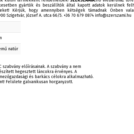
sak külön termékként rendelhetőek!
SZERSZAMIA.
HU Webáruház törek
esetben gyártók és beszállítók által kapott adatok kerülnek felh
éseket! Kérjük, hogy amennyiben kétségek támadnak Önben valam
0 Szigetvár, József A. utca 66/5. +36 70 679 0874 info@szerszami.hu
m
emű natúr
 szabvány előírásainak. A szabvány a nem
észített hegesztett láncokra érvényes. A
mezőgazdasági és barkács célokra alkalmazható.
t! Felülete galvanikusan horganyzott.