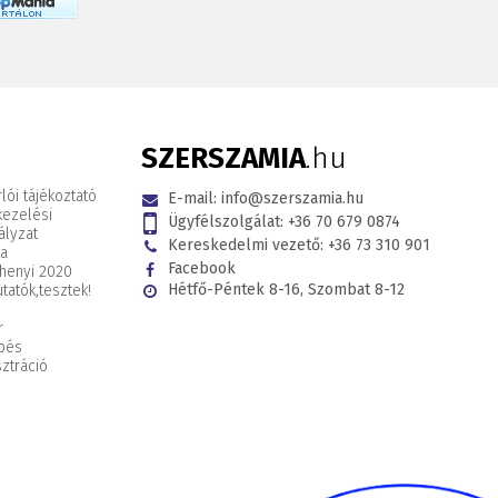
SZERSZAMIA
.hu
lói tájékoztató
E-mail:
info@szerszamia.hu
kezelési
Ügyfélszolgálat:
+36 70 679 0874
ályzat
Kereskedelmi vezető:
+36 73 310 901
ta
Facebook
henyi 2020
Hétfő-Péntek 8-16, Szombat 8-12
tatók,
tesztek!
r
pés
ztráció