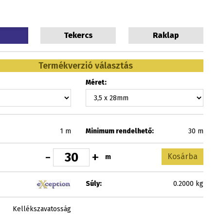
Tekercs
Raklap
Termékverzió választás
Méret:
1 m
Minimum rendelhető:
30 m
-
+
Kosárba
m
Súly:
0.2000 kg
Kellékszavatosság