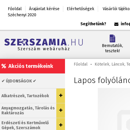
Főoldal
Árajánlat kérése
Elérhetőségek
Vásárlói tájék
Széchenyi 2020
Segíthetünk?
info
Bemutatók,
tesztek!
Főoldal
-
Kötelek, Láncok, 
Akciós termékeink
Lapos folyólán
✔ ÚJDONSÁGOK ✔
Alkatrészek, Tartozékok
Anyagmozgatás, Tárolás és
Raktározás
Erdészeti és Kertművelő
Gépek, Szerszámok