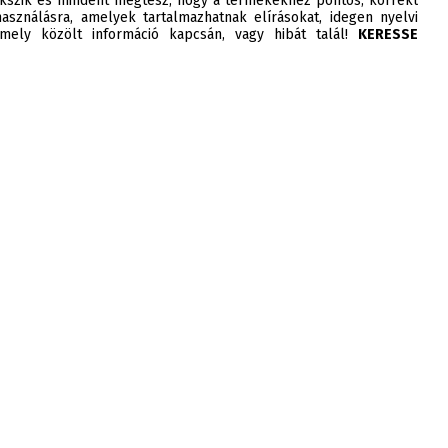
szik és mindent megtesz, hogy a termékekhez pontos, korrekt
asználásra, amelyek tartalmazhatnak elírásokat, idegen nyelvi
ely közölt információ kapcsán, vagy hibát talál!
KERESSE