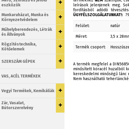
Mérő, Szintező és Jelölő
termékhez
NEM
szállítjuk, c
eszközök
leírások jelenjenek meg. Sok
fordításból adódó téveszt
Munkaruházat, Munka és
ÜGYFÉLSZOLGÁLATUNKAT!:
790
Környezetvédelem
Felület:
natúr
Műhelyberendezés, Létrák
és Állványok
Méret:
3,5 x 28m
Rögzítéstechnika,
Termék csoport:
Hosszúsz
Kötőelemek
SZERSZÁM GÉPEK
A termék megfelel a DIN5685C
minősített köracél huzalból k
kereskedelmi minőségű lánc 
VAS, ACÉL TERMÉKEK
Nem használható teherlánckén
Vegyi Termékek, Kemikáliák
Zár, Vasalat,
Bútorszerelvény