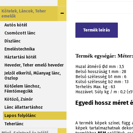
Kötelek, Láncok, Teher
emelők
Autós kötél
Termék leírás
Csomózott lánc
Díszlánc
Emeléstechnika
Termék egységár: Méter: 
Háztartási kötél
Heveder, Teher emelő heveder
Huzal átmérő Ød mm : 3,5
Belső hosszúság t mm : 28
Jelzől elkerítő, Műanyag lánc,
Belső szélesség b1 mm : 6
Oszlop
Külső szélesség b2 mm : 13
Kötőelem lánchoz,
Terhelés Max. kg : 63
Fémtömegcikk
Hozzávet. Súly kg / m : 0,2 (±
Kötöző, Zsinór
Egyedi hossz méret é
Lánc állattartáshoz
Lapos folyólánc
A termék képek színei, függ a
Teherlánc
képek tartalmazhatnak dekor