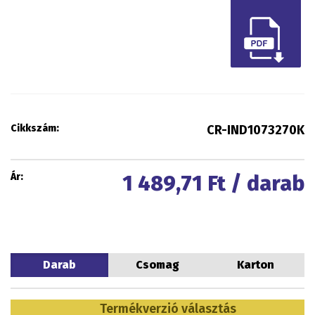
Cikkszám:
CR-IND1073270K
Ár:
1 489,71
Ft / darab
Darab
Csomag
Karton
Termékverzió választás