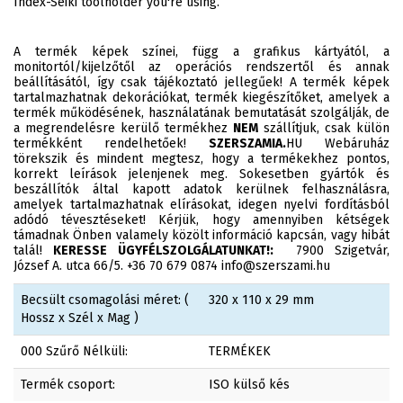
Index-Seiki toolholder you're using.
A termék képek színei, függ a grafikus kártyától, a
monitortól/kijelzőtől az operációs rendszertől és annak
beállításától, így csak tájékoztató jellegűek! A termék képek
tartalmazhatnak dekorációkat, termék kiegészítőket, amelyek a
termék működésének, használatának bemutatását szolgálják, de
a megrendelésre kerülő termékhez
NEM
szállítjuk, csak külön
termékként rendelhetőek!
SZERSZAMIA.
HU Webáruház
törekszik és mindent megtesz, hogy a termékekhez pontos,
korrekt leírások jelenjenek meg. Sokesetben gyártók és
beszállítók által kapott adatok kerülnek felhasználásra,
amelyek tartalmazhatnak elírásokat, idegen nyelvi fordításból
adódó tévesztéseket! Kérjük, hogy amennyiben kétségek
támadnak Önben valamely közölt információ kapcsán, vagy hibát
talál!
KERESSE ÜGYFÉLSZOLGÁLATUNKAT!:
7900 Szigetvár,
József A. utca 66/5. +36 70 679 0874 info@szerszami.hu
Becsült csomagolási méret: (
320 x 110 x 29 mm
Hossz x Szél x Mag )
000 Szűrő Nélküli:
TERMÉKEK
Termék csoport:
ISO külső kés