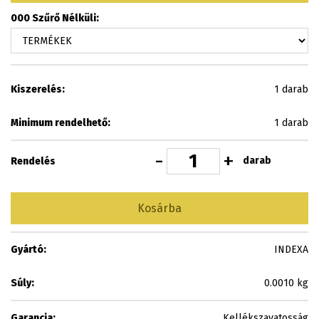
000 Szűrő Nélküli:
Kiszerelés:
1 darab
Minimum rendelhető:
1 darab
-
+
darab
Rendelés
Kosárba
Gyártó:
INDEXA
Súly:
0.0010 kg
Garancia:
Kellékszavatosság