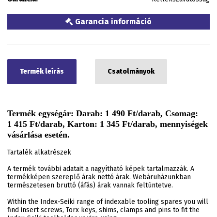
Garancia információ
Termék leírás
Csatolmányok
Termék egységár: Darab: 1 490 Ft/darab, Csomag:
1 415 Ft/darab, Karton: 1 345 Ft/darab, mennyiségek
vásárlása esetén.
Tartalék alkatrészek
A termék további adatait a nagyítható képek tartalmazzák. A
termékképen szereplő árak nettó árak. Webáruházunkban
természetesen bruttó (áfás) árak vannak feltüntetve.
Within the Index-Seiki range of indexable tooling spares you will
find insert screws, Torx keys, shims, clamps and pins to fit the