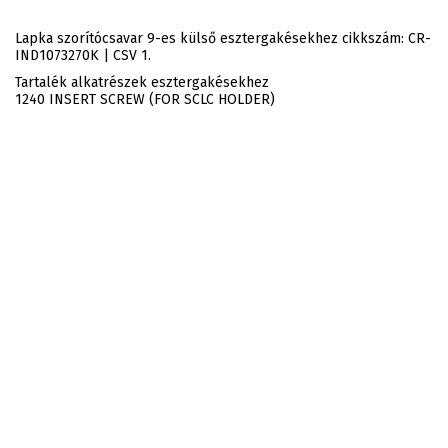
Lapka szorítócsavar 9-es külső esztergakésekhez cikkszám: CR-
IND1073270K | CSV 1.
Tartalék alkatrészek esztergakésekhez
1240 INSERT SCREW (FOR SCLC HOLDER)