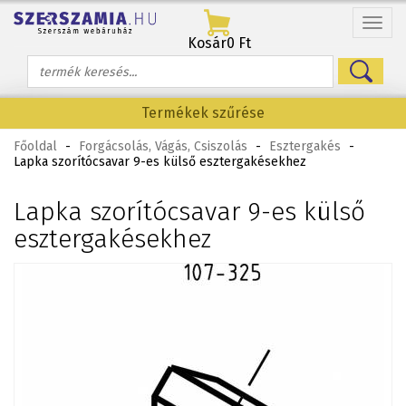
Menü
Kosár
0 Ft
Termékek szűrése
Főoldal
-
Forgácsolás, Vágás, Csiszolás
-
Esztergakés
-
Lapka szorítócsavar 9-es külső esztergakésekhez
Lapka szorítócsavar 9-es külső
esztergakésekhez