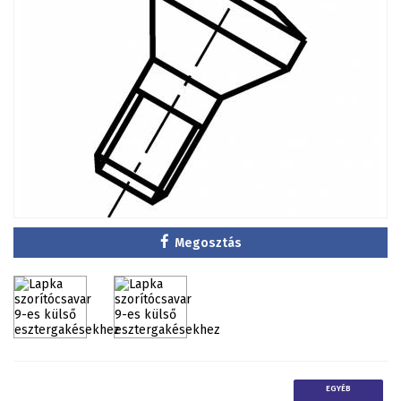
Megosztás
EGYÉB