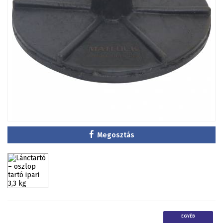
Megosztás
EGYÉB