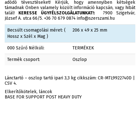
adódó tévesztéseket! Kérjük, hogy amennyiben kétségek
támadnak Önben valamely közölt információ kapcsán, vagy hibát
talál!
KERESSE ÜGYFÉLSZOLGÁLATUNKAT!:
7900 Szigetvár,
József A. utca 66/5. +36 70 679 0874 info@szerszami.hu
Becsült csomagolási méret: (
206 x 49 x 25 mm
Hossz x Szél x Mag )
000 Szűrő Nélküli:
TERMÉKEK
Termék csoport:
Oszlop
Lánctartó – oszlop tartó ipari 3,3 kg cikkszám: CR-MTL9922740D |
CSV 4.
Elkerítőkötelek, láncok
BASE FOR SUPPORT POST HEAVY DUTY