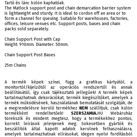
Tartó és lánc külön kaphatóak.
The Matlock support post and chain demarcation barrier system
is lightweight and sturdy. It is ideal to cordon off an area or to
form a channel for queuing. Suitable for warehouses, factories,
offices, leisure venues etc. Support posts, bases and chain
packs sold separately.
Chain Support Post with Cap
Height: 910mm. Diameter: 50mm.
Chain Support Post Bases
25m Chains
A termék képek színei, függ a grafikus kártyától, a
monitortól/kijelzőtől az operációs rendszertől és annak
beállításától, így csak tájékoztató jellegűek! A termék képek
tartalmazhatnak dekorációkat, termék kiegészítőket, amelyek a
termék működésének, használatának bemutatását szolgálják, de
a megrendelésre kerülő termékhez
NEM
szállítjuk, csak külön
termékként rendelhetőek!
SZERSZAMIA.
HU Webáruház
törekszik és mindent megtesz, hogy a termékekhez pontos,
korrekt leírások jelenjenek meg. Sokesetben gyártók és
beszállítók által kapott adatok kerülnek felhasználásra,
amelyek tartalmazhatnak elírásokat, idegen nyelvi fordításból