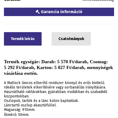
Garancia információ
Termék leírás
Csatolmányok
Termék egységár: Darab: 5 570 Ft/darab, Csomag:
5 292 Ft/darab, Karton: 5 027 Ft/darab, mennyiségek
vásárlása esetén.
A Matlock láncos elkerítő rendszer könnyű és erős kivitelű.
Ideális területek elkerítésére vagy sorbanállás irányítására.
Használható raktárakban, gyárakban, irodákban és szabadidő
központokban.
Oszlopok, tartók és a lánc külön kaphatóak.
Lánctartó oszlop akasztófüllel.
Magasság: 910mm.
Átmérő: 50mm.