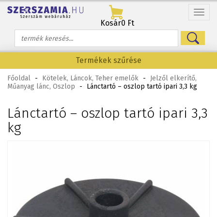
Menü
Kosár
0 Ft
Termékek szűrése
Főoldal
-
Kötelek, Láncok, Teher emelők
-
Jelzől elkerítő,
Műanyag lánc, Oszlop
-
Lánctartó – oszlop tartó ipari 3,3 kg
Lánctartó – oszlop tartó ipari 3,3
kg