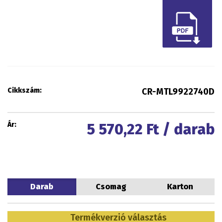
Cikkszám:
CR-MTL9922740D
Ár:
5 570,22
Ft / darab
Darab
Csomag
Karton
Termékverzió választás