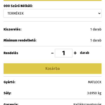
000 Szűrő Nélküli:
Kiszerelés:
1 darab
Minimum rendelhető:
1 darab
-
+
darab
Rendelés
Kosárba
Gyártó:
MATLOCK
Súly:
3.6950 kg
Garancia:
Kellékszavatosság