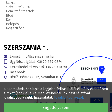
Makita
Széchenyi 2020
Bemutatók,
tesztek!
Blog
Kosár
Belépés
Regisztráció
SZERSZAMIA
.hu
E-mail:
info@szerszamia.hu
Ügyfélszolgálat:
+36 70 679 0874
Kereskedelmi vezető:
+36 73 310 901
Facebook
Hétfő-Péntek 8-16, Szombat 8-12
A Szerszámia honlapja a legjobb felhasználói élmény érdekében
sütiket (cookie) alkalmaz. Weboldalunk használatával
jóváhagyod a sütik használatát.
További tudnivalók
Engedélyezem
© 2017 - 2026 . Minden jog fenntartva SZERSZAMIA.hu Webáruház .