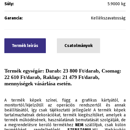
Súly:
5.9000 kg
Garancia:
Kellékszavatosság
Termék leírás
Csatolmányok
Termék egységár: Darab: 23 800 Ft/darab, Csomag:
22 610 Ft/darab, Raklap: 21 479 Ft/darab,
mennyiségek vásárlása esetén.
A termék képek színei, függ a grafikus kártyától, a
monitortól/kijelzőtől az operációs rendszertől és annak
beállításától, így csak tájékoztató jellegűek! A termék képek
tartalmazhatnak dekorációkat, termék kiegészítőket, amelyek a
termék működésének, használatának bemutatását szolgálják, de
a megrendelésre kerülő termékhez
NEM
szállítjuk, csak külön
termékként rendelhetőek!
SZERSZAMIA.
HU Webáruház