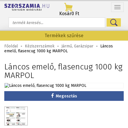
Menü
Kosár
0 Ft
Termékek szűrése
Főoldal
-
Kéziszerszámok
-
Jármű, Garázsipar
-
Láncos
emelő, flasencug 1000 kg MARPOL
Láncos emelő, flasencug 1000 kg
MARPOL
Megosztás