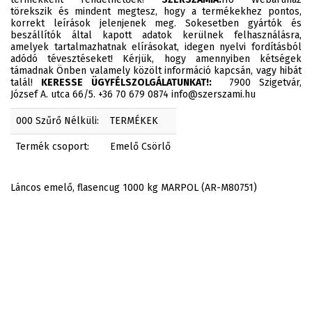
törekszik és mindent megtesz, hogy a termékekhez pontos,
korrekt leírások jelenjenek meg. Sokesetben gyártók és
beszállítók által kapott adatok kerülnek felhasználásra,
amelyek tartalmazhatnak elírásokat, idegen nyelvi fordításból
adódó tévesztéseket! Kérjük, hogy amennyiben kétségek
támadnak Önben valamely közölt információ kapcsán, vagy hibát
talál!
KERESSE ÜGYFÉLSZOLGÁLATUNKAT!:
7900 Szigetvár,
József A. utca 66/5. +36 70 679 0874 info@szerszami.hu
000 Szűrő Nélküli:
TERMÉKEK
Termék csoport:
Emelő Csörlő
Láncos emelő, flasencug 1000 kg MARPOL (AR-M80751)