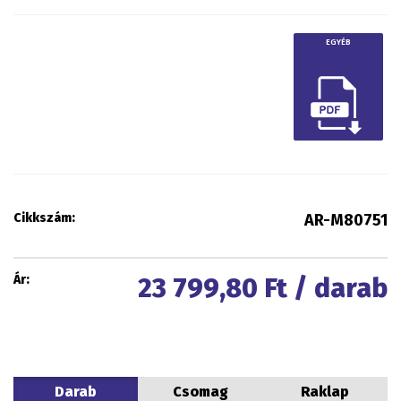
EGYÉB
Cikkszám:
AR-M80751
Ár:
23 799,80
Ft / darab
Darab
Csomag
Raklap