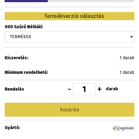
Termékverzió választás
000 Szűrő Nélküli:
Kiszerelés:
1 darab
Minimum rendelhető:
1 darab
-
+
darab
Rendelés
Kosárba
Gyártó: