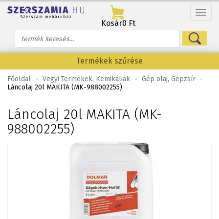
Menü
Kosár
0 Ft
Termékek szűrése
Főoldal
-
Vegyi Termékek, Kemikáliák
-
Gép olaj, Gépzsír
-
Láncolaj 20l MAKITA (MK-988002255)
Láncolaj 20l MAKITA (MK-
988002255)