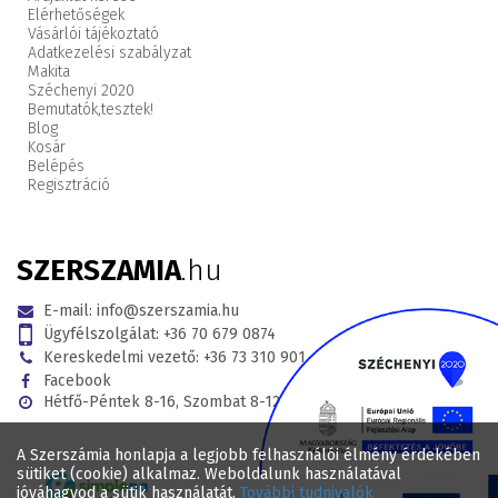
Elérhetőségek
Vásárlói tájékoztató
Adatkezelési szabályzat
Makita
Széchenyi 2020
Bemutatók,
tesztek!
Blog
Kosár
Belépés
Regisztráció
SZERSZAMIA
.hu
E-mail:
info@szerszamia.hu
Ügyfélszolgálat:
+36 70 679 0874
Kereskedelmi vezető:
+36 73 310 901
Facebook
Hétfő-Péntek 8-16, Szombat 8-12
A Szerszámia honlapja a legjobb felhasználói élmény érdekében
sütiket (cookie) alkalmaz. Weboldalunk használatával
jóváhagyod a sütik használatát.
További tudnivalók