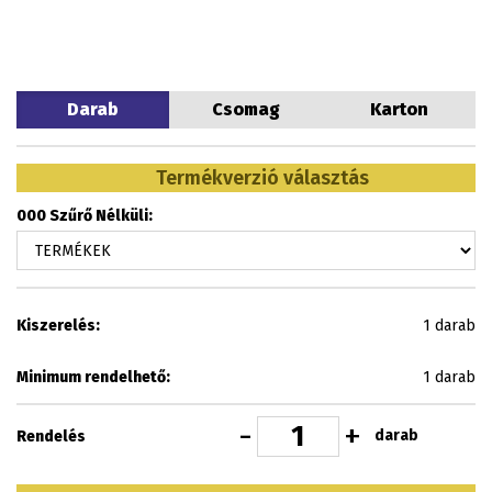
Darab
Csomag
Karton
Termékverzió választás
000 Szűrő Nélküli:
Kiszerelés:
1 darab
Minimum rendelhető:
1 darab
-
+
darab
Rendelés