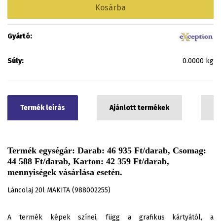
Kosárba
Gyártó:
Súly:
0.0000 kg
Termék leírás
Ajánlott termékek
C
Termék egységár: Darab: 46 935 Ft/darab, Csomag:
44 588 Ft/darab, Karton: 42 359 Ft/darab,
mennyiségek vásárlása esetén.
Láncolaj 20l MAKITA (988002255)
A termék képek színei, függ a grafikus kártyától, a