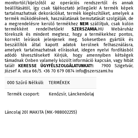
monitortól/kijelzőtől az operációs rendszertől és annak
beállításától, így csak tájékoztató jellegűek! A termék képek
tartalmazhatnak dekorációkat, termék kiegészítőket, amelyek a
termék működésének, használatának bemutatását szolgálják, de
a megrendelésre kerülő termékhez
NEM
szállítjuk, csak külön
termékként rendelhetőek!
SZERSZAMIA.
HU Webáruház
törekszik és mindent megtesz, hogy a termékekhez pontos,
korrekt leírások jelenjenek meg. Sokesetben gyártók és
beszállítók által kapott adatok kerülnek felhasználásra,
amelyek tartalmazhatnak elírásokat, idegen nyelvi fordításból
adódó tévesztéseket! Kérjük, hogy amennyiben kétségek
támadnak Önben valamely közölt információ kapcsán, vagy hibát
talál!
KERESSE ÜGYFÉLSZOLGÁLATUNKAT!:
7900 Szigetvár,
József A. utca 66/5. +36 70 679 0874 info@szerszami.hu
000 Szűrő Nélküli:
TERMÉKEK
Termék csoport:
Kenőzsír, Lánckenőolaj
Láncolaj 20l MAKITA (MK-988002255)