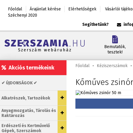
Főoldal
Árajánlat kérése
Elérhetőségek
Vásárlói tájék
Széchenyi 2020
Segíthetünk?
info
Bemutatók,
tesztek!
Főoldal
-
Kéziszerszámok
-
Akciós termékeink
Kőműves zsinó
✔ ÚJDONSÁGOK ✔
Alkatrészek, Tartozékok
Anyagmozgatás, Tárolás és
Raktározás
Erdészeti és Kertművelő
Gépek, Szerszámok