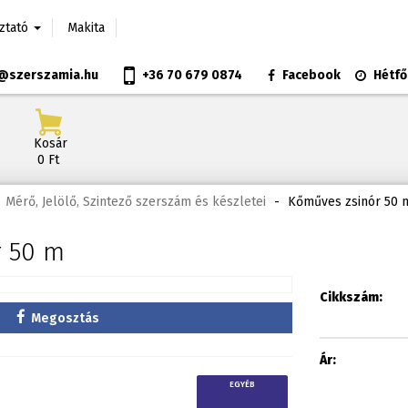
oztató
Makita
@szerszamia.hu
+36 70 679 0874
Facebook
Hétfő
Kosár
0 Ft
Mérő, Jelölő, Szintező szerszám és készletei
-
Kőműves zsinór 50 
r 50 m
Cikkszám:
Megosztás
Ár:
EGYÉB