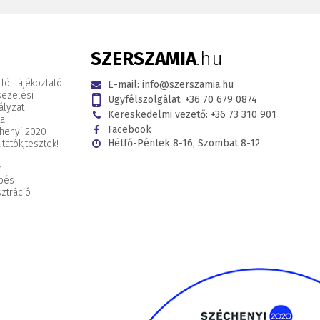
SZERSZAMIA
.hu
lói tájékoztató
E-mail:
info@szerszamia.hu
kezelési
Ügyfélszolgálat:
+36 70 679 0874
ályzat
Kereskedelmi vezető:
+36 73 310 901
ta
Facebook
henyi 2020
Hétfő-Péntek 8-16, Szombat 8-12
tatók,
tesztek!
r
pés
ztráció