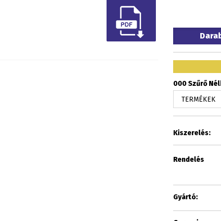
Dara
000 Szűrő Nélk
Kiszerelés:
Rendelés
Gyártó: