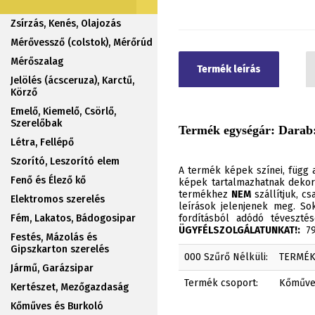
Zsírzás, Kenés, Olajozás
Mérővessző (colstok), Mérőrúd
Mérőszalag
Termék leírás
Jelölés (ácsceruza), Karctű,
Körző
Emelő, Kiemelő, Csörlő,
Szerelőbak
Termék egységár: Darab:
Létra, Fellépő
Szorító, Leszorító elem
A termék képek színei, függ a
Fenő és Élező kő
képek tartalmazhatnak dekor
termékhez
NEM
szállítjuk, c
Elektromos szerelés
leírások jelenjenek meg. Sok
Fém, Lakatos, Bádogosipar
fordításból adódó téveszt
ÜGYFÉLSZOLGÁLATUNKAT!:
790
Festés, Mázolás és
Gipszkarton szerelés
000 Szűrő Nélküli:
TERMÉ
Jármű, Garázsipar
Termék csoport:
Kőműve
Kertészet, Mezőgazdaság
Kőműves és Burkoló