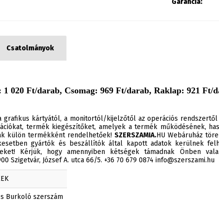
Garancia:
Csatolmányok
 1 020 Ft/darab, Csomag: 969 Ft/darab, Raklap: 921 Ft/d
 grafikus kártyától, a monitortól/kijelzőtől az operációs rendszertől
ációkat, termék kiegészítőket, amelyek a termék működésének, has
sak külön termékként rendelhetőek!
SZERSZAMIA.
HU Webáruház törek
esetben gyártók és beszállítók által kapott adatok kerülnek felh
éseket! Kérjük, hogy amennyiben kétségek támadnak Önben valam
0 Szigetvár, József A. utca 66/5. +36 70 679 0874 info@szerszami.hu
KEK
s Burkoló szerszám