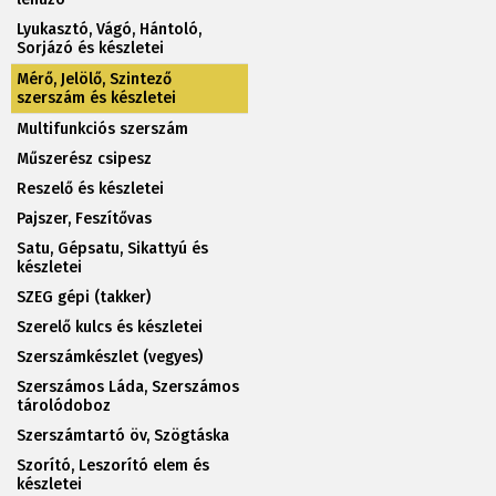
Lyukasztó, Vágó, Hántoló,
Sorjázó és készletei
Mérő, Jelölő, Szintező
szerszám és készletei
Multifunkciós szerszám
Műszerész csipesz
Reszelő és készletei
Pajszer, Feszítővas
Satu, Gépsatu, Sikattyú és
készletei
SZEG gépi (takker)
Szerelő kulcs és készletei
Szerszámkészlet (vegyes)
Szerszámos Láda, Szerszámos
tárolódoboz
Szerszámtartó öv, Szögtáska
Szorító, Leszorító elem és
készletei