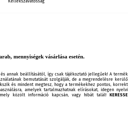
Kellékszavatosság
arab, mennyiségek vásárlása esetén.
 és annak beállításától, így csak tájékoztató jellegűek! A termék
ználatának bemutatását szolgálják, de a megrendelésre kerülő
szik és mindent megtesz, hogy a termékekhez pontos, korrekt
asználásra, amelyek tartalmazhatnak elírásokat, idegen nyelvi
ely közölt információ kapcsán, vagy hibát talál!
KERESSE