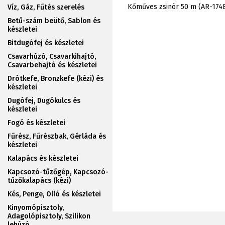
Kőműves zsinór 50 m (AR-174
Víz, Gáz, Fűtés szerelés
Betű-szám beütő, Sablon és
készletei
Bitdugófej és készletei
Csavarhúzó, Csavarkihajtó,
Csavarbehajtó és készletei
Drótkefe, Bronzkefe (kézi) és
készletei
Dugófej, Dugókulcs és
készletei
Fogó és készletei
Fűrész, Fűrészbak, Gérláda és
készletei
Kalapács és készletei
Kapcsozó-tűzőgép, Kapcsozó-
tűzőkalapács (kézi)
Kés, Penge, Olló és készletei
Kinyomópisztoly,
Adagolópisztoly, Szilikon
lehúzó