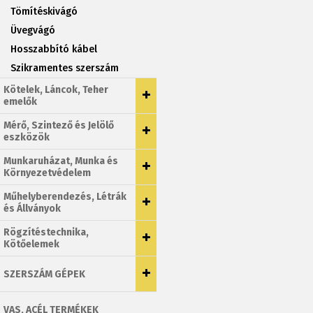
Tömítéskivágó
Üvegvágó
Hosszabbító kábel
Szikramentes szerszám
Kötelek, Láncok, Teher
emelők
Mérő, Szintező és Jelölő
eszközök
Munkaruházat, Munka és
Környezetvédelem
Műhelyberendezés, Létrák
és Állványok
Rögzítéstechnika,
Kötőelemek
SZERSZÁM GÉPEK
VAS, ACÉL TERMÉKEK