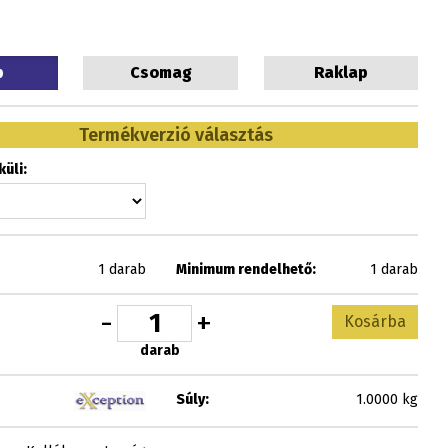
b
Csomag
Raklap
Termékverzió választás
üli:
1 darab
Minimum rendelhető:
1 darab
-
+
Kosárba
darab
Súly:
1.0000 kg