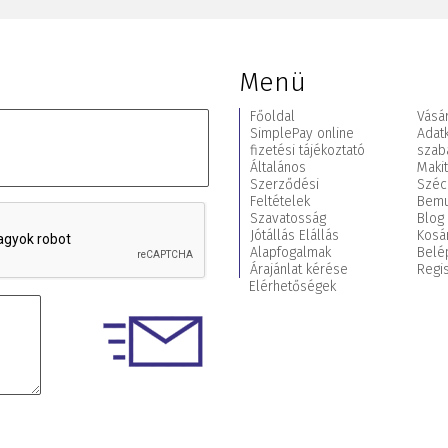
Menü
Főoldal
Vásár
SimplePay online
Adat
fizetési tájékoztató
szab
Általános
Maki
Szerződési
Széc
Feltételek
Bemu
Szavatosság
Blog
Jótállás Elállás
Kosá
Alapfogalmak
Belé
Árajánlat kérése
Regis
Elérhetőségek