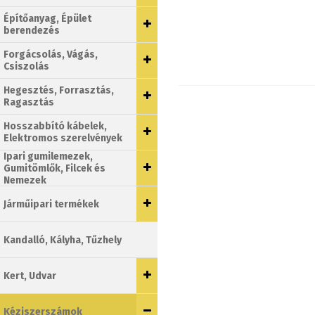
Építőanyag, Épület
berendezés
Forgácsolás, Vágás,
Csiszolás
Hegesztés, Forrasztás,
Ragasztás
Hosszabbító kábelek,
Elektromos szerelvények
Ipari gumilemezek,
Gumitömlők, Filcek és
Nemezek
Járműipari termékek
Kandalló, Kályha, Tűzhely
Kert, Udvar
Kéziszerszámok