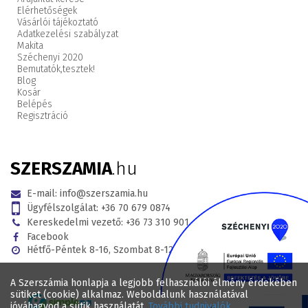
Elérhetőségek
Vásárlói tájékoztató
Adatkezelési szabályzat
Makita
Széchenyi 2020
Bemutatók,
tesztek!
Blog
Kosár
Belépés
Regisztráció
SZERSZAMIA
.hu
E-mail:
info@szerszamia.hu
Ügyfélszolgálat:
+36 70 679 0874
Kereskedelmi vezető:
+36 73 310 901
Facebook
Hétfő-Péntek 8-16, Szombat 8-12
A Szerszámia honlapja a legjobb felhasználói élmény érdekében
sütiket (cookie) alkalmaz. Weboldalunk használatával
jóváhagyod a sütik használatát.
További tudnivalók