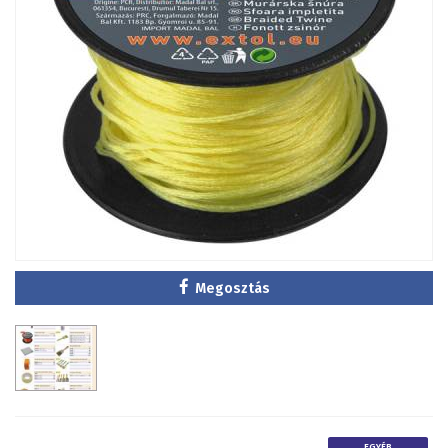
Megosztás
EGYÉB