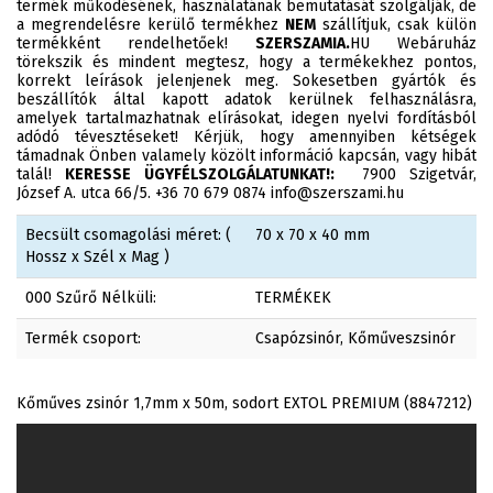
termék működésének, használatának bemutatását szolgálják, de
a megrendelésre kerülő termékhez
NEM
szállítjuk, csak külön
termékként rendelhetőek!
SZERSZAMIA.
HU Webáruház
törekszik és mindent megtesz, hogy a termékekhez pontos,
korrekt leírások jelenjenek meg. Sokesetben gyártók és
beszállítók által kapott adatok kerülnek felhasználásra,
amelyek tartalmazhatnak elírásokat, idegen nyelvi fordításból
adódó tévesztéseket! Kérjük, hogy amennyiben kétségek
támadnak Önben valamely közölt információ kapcsán, vagy hibát
talál!
KERESSE ÜGYFÉLSZOLGÁLATUNKAT!:
7900 Szigetvár,
József A. utca 66/5. +36 70 679 0874 info@szerszami.hu
Becsült csomagolási méret: (
70 x 70 x 40 mm
Hossz x Szél x Mag )
000 Szűrő Nélküli:
TERMÉKEK
Termék csoport:
Csapózsinór, Kőműveszsinór
Kőműves zsinór 1,7mm x 50m, sodort EXTOL PREMIUM (8847212)