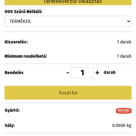
Termékverzió választás
000 Szűrő Nélküli:
Kiszerelés:
1 darab
Minimum rendelhető:
1 darab
-
+
darab
Rendelés
Kosárba
Gyártó:
Súly:
0.0600 kg