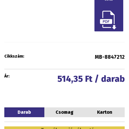
Cikkszám:
MB-8847212
Ár:
514,35
Ft / darab
Darab
Csomag
Karton