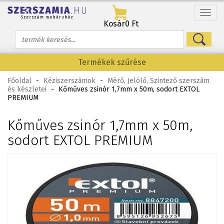
Menü
Kosár
0 Ft
Termékek szűrése
Főoldal
-
Kéziszerszámok
-
Mérő, Jelölő, Szintező szerszám
és készletei
-
Kőműves zsinór 1,7mm x 50m, sodort EXTOL
PREMIUM
Kőműves zsinór 1,7mm x 50m,
sodort EXTOL PREMIUM