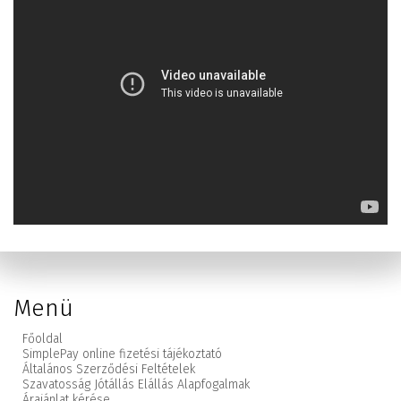
Menü
Főoldal
SimplePay online fizetési tájékoztató
Általános Szerződési Feltételek
Szavatosság Jótállás Elállás Alapfogalmak
Árajánlat kérése