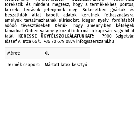
törekszik és mindent megtesz, hogy a termékekhez pontos,
korrekt leírások jelenjenek meg. Sokesetben gyártók és
beszállítók által kapott adatok kerülnek felhasználásra,
amelyek tartalmazhatnak elírásokat, idegen nyelvi fordításból
adódó tévesztéseket! Kérjük, hogy amennyiben kétségek
támadnak Önben valamely közölt információ kapcsán, vagy hibát
talál!
KERESSE ÜGYFÉLSZOLGÁLATUNKAT!:
7900 Szigetvár,
József A. utca 66/5. +36 70 679 0874 info@szerszami.hu
Méret:
XL
Termék csoport:
Mártott latex kesztyű