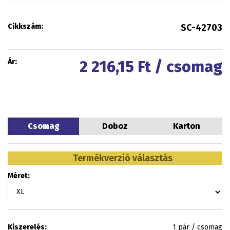
Cikkszám:
SC-42703
Ár:
2 216,15
Ft / csomag
Csomag
Doboz
Karton
Termékverzió választás
Méret:
Kiszerelés:
1 pár / csomag