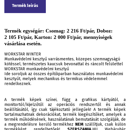
Termék leírás
Termék egységár: Csomag: 2 216 Ft/pár, Doboz:
2 105 Ft/pár, Karton: 2 000 Ft/pár, mennyiségek
vásárlása esetén.
WORKSTAR WINTER
Munkavédelmi kesztyű varrásmentes, közepes szemnagyságú
kötéssel, természetes kaucsuk bevonattal és ráncolt felülettel
WORKSTAR munkavédelmi kesztyű
Ide soroljuk az összes építőiparban használatos munkavédelmi
kesztyűt, melyek mechanikus és termikus védelemmel
rendelkeznek.
A termék képek színei, függ a grafikus kártyától, a
monitortól/kijelzőtől az operációs rendszertől és annak
beállításától, így csak tájékoztató jellegűek! A termék képek
tartalmazhatnak dekorációkat, termék kiegészítőket, amelyek a
termék működésének, használatának bemutatását szolgálják, de
a megrendelésre kerülő termékhez
NEM
szállítjuk, csak külön
termékként rendelhetőek!
SZERSZAMIA.
HU Webáruház