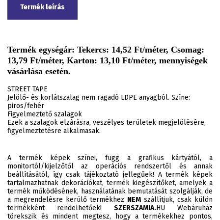
Termék leírás
Termék egységár: Tekercs: 14,52 Ft/méter, Csomag:
13,79 Ft/méter, Karton: 13,10 Ft/méter, mennyiségek
vásárlása esetén.
STREET TAPE
Jelölő- és korlátszalag nem ragadó LDPE anyagból. Színe:
piros/fehér
Figyelmeztető szalagok
Ezek a szalagok elzárásra, veszélyes területek megjelölésére,
figyelmeztetésre alkalmasak.
A termék képek színei, függ a grafikus kártyától, a
monitortól/kijelzőtől az operációs rendszertől és annak
beállításától, így csak tájékoztató jellegűek! A termék képek
tartalmazhatnak dekorációkat, termék kiegészítőket, amelyek a
termék működésének, használatának bemutatását szolgálják, de
a megrendelésre kerülő termékhez
NEM
szállítjuk, csak külön
termékként rendelhetőek!
SZERSZAMIA.
HU Webáruház
törekszik és mindent megtesz, hogy a termékekhez pontos,