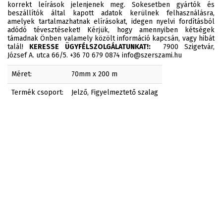
korrekt leírások jelenjenek meg. Sokesetben gyártók és
beszállítók által kapott adatok kerülnek felhasználásra,
amelyek tartalmazhatnak elírásokat, idegen nyelvi fordításból
adódó tévesztéseket! Kérjük, hogy amennyiben kétségek
támadnak Önben valamely közölt információ kapcsán, vagy hibát
talál!
KERESSE ÜGYFÉLSZOLGÁLATUNKAT!:
7900 Szigetvár,
József A. utca 66/5. +36 70 679 0874 info@szerszami.hu
Méret:
70mm x 200 m
Termék csoport:
Jelző, Figyelmeztető szalag