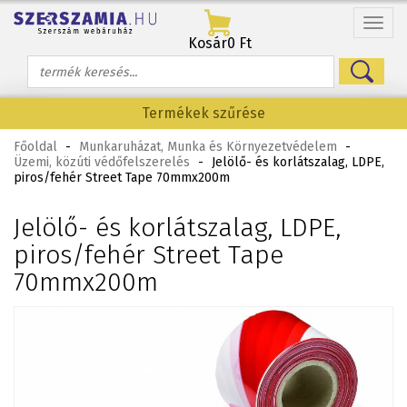
Menü
Kosár
0 Ft
Termékek szűrése
Főoldal
-
Munkaruházat, Munka és Környezetvédelem
-
Üzemi, közúti védőfelszerelés
-
Jelölő- és korlátszalag, LDPE,
piros/fehér Street Tape 70mmx200m
Jelölő- és korlátszalag, LDPE,
piros/fehér Street Tape
70mmx200m