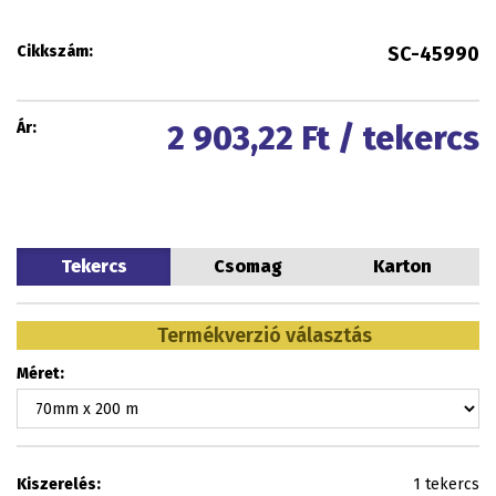
Cikkszám:
SC-45990
Ár:
2 903,22
Ft / tekercs
Tekercs
Csomag
Karton
Termékverzió választás
Méret:
Kiszerelés:
1 tekercs