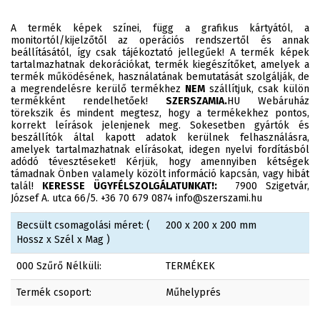
A termék képek színei, függ a grafikus kártyától, a
monitortól/kijelzőtől az operációs rendszertől és annak
beállításától, így csak tájékoztató jellegűek! A termék képek
tartalmazhatnak dekorációkat, termék kiegészítőket, amelyek a
termék működésének, használatának bemutatását szolgálják, de
a megrendelésre kerülő termékhez
NEM
szállítjuk, csak külön
termékként rendelhetőek!
SZERSZAMIA.
HU Webáruház
törekszik és mindent megtesz, hogy a termékekhez pontos,
korrekt leírások jelenjenek meg. Sokesetben gyártók és
beszállítók által kapott adatok kerülnek felhasználásra,
amelyek tartalmazhatnak elírásokat, idegen nyelvi fordításból
adódó tévesztéseket! Kérjük, hogy amennyiben kétségek
támadnak Önben valamely közölt információ kapcsán, vagy hibát
talál!
KERESSE ÜGYFÉLSZOLGÁLATUNKAT!:
7900 Szigetvár,
József A. utca 66/5. +36 70 679 0874 info@szerszami.hu
Becsült csomagolási méret: (
200 x 200 x 200 mm
Hossz x Szél x Mag )
000 Szűrő Nélküli:
TERMÉKEK
Termék csoport:
Műhelyprés