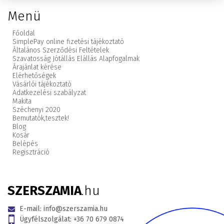
Menü
Főoldal
SimplePay online fizetési tájékoztató
Általános Szerződési Feltételek
Szavatosság Jótállás Elállás Alapfogalmak
Árajánlat kérése
Elérhetőségek
Vásárlói tájékoztató
Adatkezelési szabályzat
Makita
Széchenyi 2020
Bemutatók,
tesztek!
Blog
Kosár
Belépés
Regisztráció
SZERSZAMIA
.hu
E-mail:
info@szerszamia.hu
Ügyfélszolgálat:
+36 70 679 0874