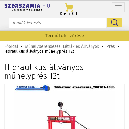
Menü
Kosár
0 Ft
Termékek szűrése
Főoldal
-
Műhelyberendezés, Létrák és Állványok
-
Prés
-
Hidraulikus állványos műhelyprés 12t
Hidraulikus állványos
műhelyprés 12t