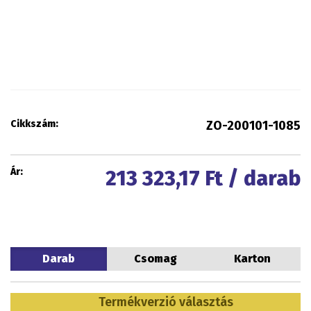
Cikkszám:
ZO-200101-1085
Ár:
213 323,17
Ft / darab
Darab
Csomag
Karton
Termékverzió választás