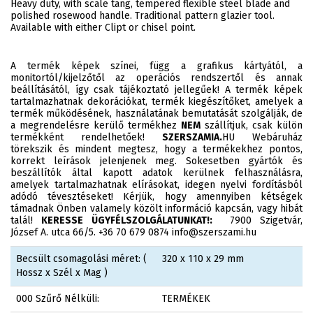
Heavy duty, with scale tang, tempered flexible steel blade and
polished rosewood handle. Traditional pattern glazier tool.
Available with either Clipt or chisel point.
A termék képek színei, függ a grafikus kártyától, a
monitortól/kijelzőtől az operációs rendszertől és annak
beállításától, így csak tájékoztató jellegűek! A termék képek
tartalmazhatnak dekorációkat, termék kiegészítőket, amelyek a
termék működésének, használatának bemutatását szolgálják, de
a megrendelésre kerülő termékhez
NEM
szállítjuk, csak külön
termékként rendelhetőek!
SZERSZAMIA.
HU Webáruház
törekszik és mindent megtesz, hogy a termékekhez pontos,
korrekt leírások jelenjenek meg. Sokesetben gyártók és
beszállítók által kapott adatok kerülnek felhasználásra,
amelyek tartalmazhatnak elírásokat, idegen nyelvi fordításból
adódó tévesztéseket! Kérjük, hogy amennyiben kétségek
támadnak Önben valamely közölt információ kapcsán, vagy hibát
talál!
KERESSE ÜGYFÉLSZOLGÁLATUNKAT!:
7900 Szigetvár,
József A. utca 66/5. +36 70 679 0874 info@szerszami.hu
Becsült csomagolási méret: (
320 x 110 x 29 mm
Hossz x Szél x Mag )
000 Szűrő Nélküli:
TERMÉKEK