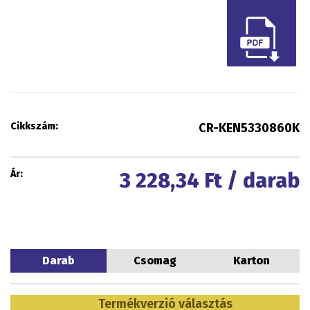
Cikkszám:
CR-KEN5330860K
Ár:
3 228,34
Ft / darab
Darab
Csomag
Karton
Termékverzió választás