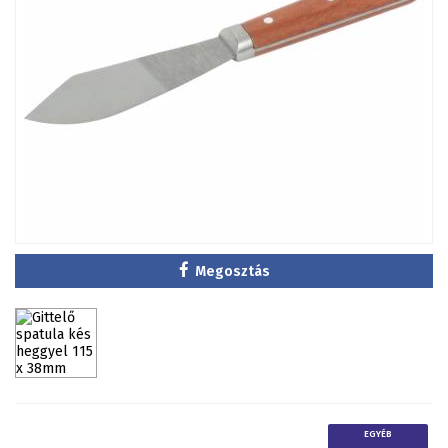
Megosztás
EGYÉB