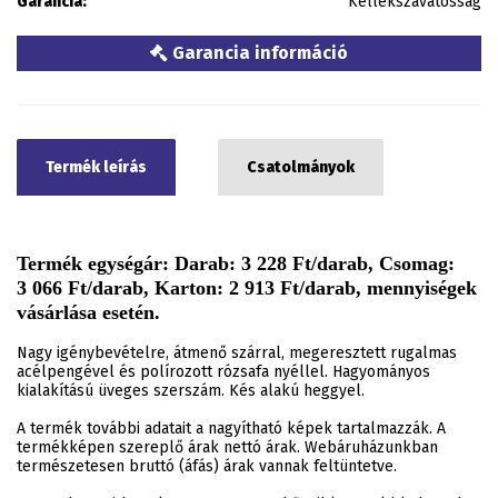
Garancia:
Kellékszavatosság
Garancia információ
Termék leírás
Csatolmányok
Termék egységár: Darab: 3 228 Ft/darab, Csomag:
3 066 Ft/darab, Karton: 2 913 Ft/darab, mennyiségek
vásárlása esetén.
Nagy igénybevételre, átmenő szárral, megeresztett rugalmas
acélpengével és polírozott rózsafa nyéllel. Hagyományos
kialakítású üveges szerszám. Kés alakú heggyel.
A termék további adatait a nagyítható képek tartalmazzák. A
termékképen szereplő árak nettó árak. Webáruházunkban
természetesen bruttó (áfás) árak vannak feltüntetve.