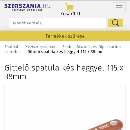
Menü
Kosár
0 Ft
Termékek szűrése
Főoldal
-
Kéziszerszámok
-
Festés, Mázolás és Gipszkarton
szerelés
-
Gittelő spatula kés heggyel 115 x 38mm
Gittelő spatula kés heggyel 115 x
38mm