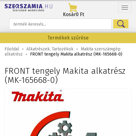
Menü
Kosár
0 Ft
Termékek szűrése
Főoldal
-
Alkatrészek, Tartozékok
-
Makita szerszámgép
alkatrész
-
FRONT tengely Makita alkatrész (MK-165668-0)
FRONT tengely Makita alkatrész
(MK-165668-0)