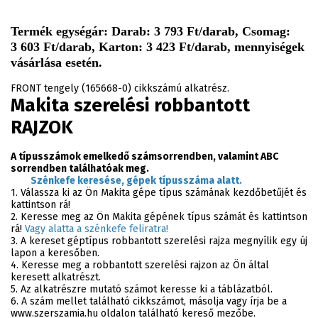
Termék egységár: Darab: 3 793 Ft/darab, Csomag:
3 603 Ft/darab, Karton: 3 423 Ft/darab, mennyiségek
vásárlása esetén.
FRONT tengely (165668-0) cikkszámú alkatrész.
Makita szerelési robbantott
RAJZOK
A típusszámok emelkedő számsorrendben, valamint ABC
sorrendben találhatóak meg.
Szénkefe keresése, gépek típusszáma alatt.
1. Válassza ki az Ön Makita gépe típus számának kezdőbetűjét és
kattintson rá!
2. Keresse meg az Ön Makita gépének típus számát és kattintson
rá!
Vagy alatta a szénkefe feliratra!
3. A kereset géptípus robbantott szerelési rajza megnyílik egy új
lapon a keresőben.
4. Keresse meg a robbantott szerelési rajzon az Ön által
keresett alkatrészt.
5. Az alkatrészre mutató számot keresse ki a táblázatból.
6. A szám mellet található cikkszámot, másolja vagy írja be a
www.szerszamia.hu oldalon található kereső mezőbe.