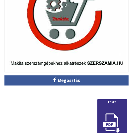
Megosztás
EGYÉB