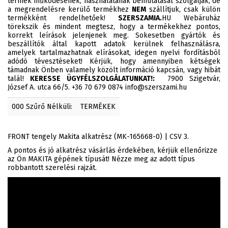
termék működésének, használatának bemutatását szolgálják, de
a megrendelésre kerülő termékhez
NEM
szállítjuk, csak külön
termékként rendelhetőek!
SZERSZAMIA.
HU Webáruház
törekszik és mindent megtesz, hogy a termékekhez pontos,
korrekt leírások jelenjenek meg. Sokesetben gyártók és
beszállítók által kapott adatok kerülnek felhasználásra,
amelyek tartalmazhatnak elírásokat, idegen nyelvi fordításból
adódó tévesztéseket! Kérjük, hogy amennyiben kétségek
támadnak Önben valamely közölt információ kapcsán, vagy hibát
talál!
KERESSE ÜGYFÉLSZOLGÁLATUNKAT!:
7900 Szigetvár,
József A. utca 66/5. +36 70 679 0874 info@szerszami.hu
000 Szűrő Nélküli:
TERMÉKEK
FRONT tengely Makita alkatrész (MK-165668-0) | CSV 3.
A pontos és jó alkatrész vásárlás érdekében, kérjük ellenőrizze
az Ön MAKITA gépének típusát! Nézze meg az adott típus
robbantott szerelési rajzát.