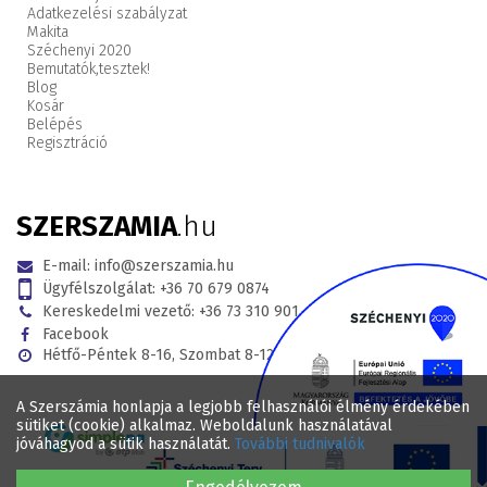
Adatkezelési szabályzat
Makita
Széchenyi 2020
Bemutatók,
tesztek!
Blog
Kosár
Belépés
Regisztráció
SZERSZAMIA
.hu
E-mail:
info@szerszamia.hu
Ügyfélszolgálat:
+36 70 679 0874
Kereskedelmi vezető:
+36 73 310 901
Facebook
Hétfő-Péntek 8-16, Szombat 8-12
A Szerszámia honlapja a legjobb felhasználói élmény érdekében
sütiket (cookie) alkalmaz. Weboldalunk használatával
jóváhagyod a sütik használatát.
További tudnivalók