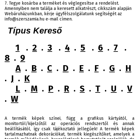
7. Tegye kosárba a terméket és véglegesítse a rendelést.
Amennyiben nem találja a keresett alkatrészt, cikkszám alapján
Webáruházunkban, kérje ügyfélszolgálatunk segítségét az
info@szerszamia.hu e-mail címen.
Típus Kereső
1
.
2
.
3
.
4
.
5
.
6
.
7
.
8
.
9
A
.
B
.
C
.
D
.
E
.
F
.
G
.
H
.
J
.
K
L
.
M
.
P
.
R
.
S
.
T
.
U
.
V
.
W
A termék képek színei, függ a grafikus kártyától, a
monitortól/kijelzőtől az operációs rendszertől és annak
beállításától, így csak tájékoztató jellegűek! A termék képek
tartalmazhatnak dekorációkat, termék kiegészítőket, amelyek a