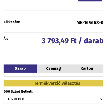
Cikkszám:
MK-165668-0
Ár:
3 793,49
Ft / darab
Darab
Csomag
Karton
Termékverzió választás
000 Szűrő Nélküli: