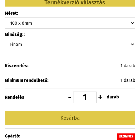
Termékverzió választás
Méret:
Minőség::
Kiszerelés:
1 darab
Minimum rendelhető:
1 darab
-
+
darab
Rendelés
Kosárba
Gyártó: