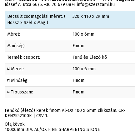
József A. utca 66/5. +36 70 679 0874 info@szerszami.hu
Becsült csomagolási méret: (
320 x 110 x 29 mm
Hossz x Szél x Mag )
Méret:
100 x 6mm
Minőség::
Finom
Termék csoport:
Fenő és Élező kő
¤ Méret:
100 x 6 mm
¤ Minőség:
Finom
¤ Típusszám:
Finom
Fenőkő (élező) kerek finom Al-OX 100 x 6mm cikkszám: CR-
KEN2552100K | CSV 1.
Olajkövek
100x6mm DIA. AL/OX FINE SHARPENING STONE