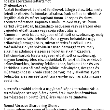
hosszú szerszámélettartamot.
Olajfenőkövek:
Asztali fenőkövek és élező fenőkövek átfogó választéka, mely
lefedi az élezési és hónolási alkalmazások széles területét. A
legtöbb alak és méret kapható finom, közepes és durva
szemcseméretben. Kapható alumínium-oxid vagy szilícium-
karbid változatban, használható nedvesen vagy szárazon éles
vágóélek előállítására vagy sorja eltávolításra.
Alumínium-oxid: Mesterségesen előállított csiszolóanyag, mely
kivételesen szívós, lehetővé téve a gyors behatolást nagy
szilárdságú anyagokba is, túlzott töredezés nélkül. Ez a
törésállóság olyan sokoldalú csiszolóanyaggá teszi, mely
alkalmas általános élezési és hónolási alkalmazásokra.
Szilícium-karbid: Mesterségesen előállított csiszolóanyag,
nagyon kemény, éles részecskékkel. Ez teszi ideális eszközzé
színesfémekhez, kemény felületekhez, ötvözetekhez és vas-
karbidhoz. Használható még kőhöz, márványhoz, üveghez és
műanyagokhoz is. Kiváló csiszolóanyag, mely alkalmas gyors
behatolásra és anyageltávolításra enyhe nyomás alkalmazása
esetén is.
A termék további adatait a nagyítható képek tartalmazzák. A
termékképen szereplő árak nettó árak. Webáruházunkban
természetesen bruttó (áfás) árak vannak feltüntetve.
Round Abrasive Sharpening Stone .
A comprehensive range of bench stones and sharpening stones