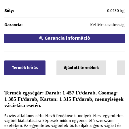
Súly:
0.0130 kg
Garancia:
Kellékszavatosság
Garancia információ
Termék leírás
Ajánlott termékek
C
Termék egységár: Darab: 1 457 Ft/darab, Csomag:
1 385 Ft/darab, Karton: 1 315 Ft/darab, mennyiségek
vásárlása esetén.
Szívós általános célú élező fenőkövek, melyek éles, egyenletes
vágóél kialakítására képesek miden egyenes élű szerszám
esetében. Az egyenletes vágóélek biztosítják a gyors vágást és