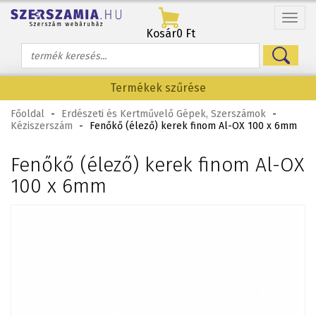
Menü
Kosár
0 Ft
Termékek szűrése
Főoldal
-
Erdészeti és Kertművelő Gépek, Szerszámok
-
Kéziszerszám
-
Fenőkő (élező) kerek finom Al-OX 100 x 6mm
Fenőkő (élező) kerek finom Al-OX
100 x 6mm