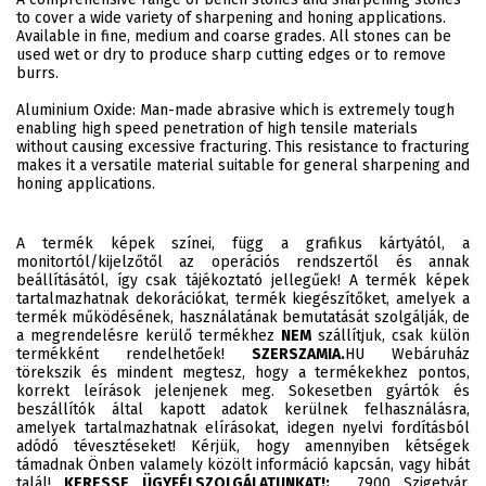
to cover a wide variety of sharpening and honing applications.
Available in fine, medium and coarse grades. All stones can be
used wet or dry to produce sharp cutting edges or to remove
burrs.
Aluminium Oxide: Man-made abrasive which is extremely tough
enabling high speed penetration of high tensile materials
without causing excessive fracturing. This resistance to fracturing
makes it a versatile material suitable for general sharpening and
honing applications.
A termék képek színei, függ a grafikus kártyától, a
monitortól/kijelzőtől az operációs rendszertől és annak
beállításától, így csak tájékoztató jellegűek! A termék képek
tartalmazhatnak dekorációkat, termék kiegészítőket, amelyek a
termék működésének, használatának bemutatását szolgálják, de
a megrendelésre kerülő termékhez
NEM
szállítjuk, csak külön
termékként rendelhetőek!
SZERSZAMIA.
HU Webáruház
törekszik és mindent megtesz, hogy a termékekhez pontos,
korrekt leírások jelenjenek meg. Sokesetben gyártók és
beszállítók által kapott adatok kerülnek felhasználásra,
amelyek tartalmazhatnak elírásokat, idegen nyelvi fordításból
adódó tévesztéseket! Kérjük, hogy amennyiben kétségek
támadnak Önben valamely közölt információ kapcsán, vagy hibát
talál!
KERESSE ÜGYFÉLSZOLGÁLATUNKAT!:
7900 Szigetvár,