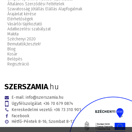
Általános Szerződési Feltételek
Szavatosság Jótállás Elállás Alapfogalmak
Árajánlat kérése
Elérhetőségek
Vásárlói tájékoztató
Adatkezelési szabályzat
Makita
Széchenyi 2020
Bemutatók,
tesztek!
Blog
Kosár
Belépés
Regisztráció
SZERSZAMIA
.hu
E-mail:
info@szerszamia.hu
Ügyfélszolgálat:
+36 70 679 0874
Kereskedelmi vezető:
+36 73 310 901
Facebook
Hétfő-Péntek 8-16, Szombat 8-12