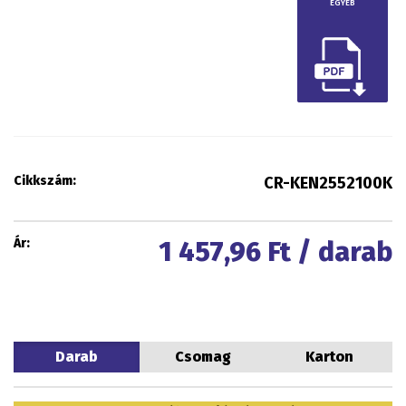
EGYÉB
Cikkszám:
CR-KEN2552100K
Ár:
1 457,96
Ft / darab
Darab
Csomag
Karton