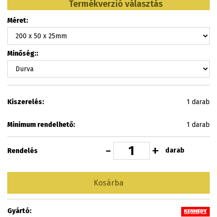
Termékverzió választás
Méret:
Minőség::
Kiszerelés:
1 darab
Minimum rendelhető:
1 darab
-
+
darab
Rendelés
Kosárba
Gyártó: