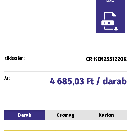
EGYÉB
Cikkszám:
CR-KEN2551220K
Ár:
4 685,03
Ft / darab
Darab
Csomag
Karton