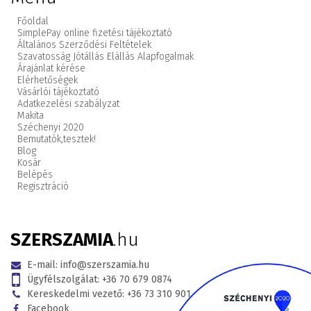
Főoldal
SimplePay online fizetési tájékoztató
Általános Szerződési Feltételek
Szavatosság Jótállás Elállás Alapfogalmak
Árajánlat kérése
Elérhetőségek
Vásárlói tájékoztató
Adatkezelési szabályzat
Makita
Széchenyi 2020
Bemutatók,
tesztek!
Blog
Kosár
Belépés
Regisztráció
SZERSZAMIA
.hu
E-mail:
info@szerszamia.hu
Ügyfélszolgálat:
+36 70 679 0874
Kereskedelmi vezető:
+36 73 310 901
Facebook