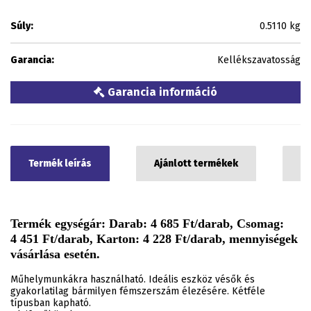
Súly:
0.5110 kg
Garancia:
Kellékszavatosság
Garancia információ
Termék leírás
Ajánlott termékek
C
Termék egységár: Darab: 4 685 Ft/darab, Csomag:
4 451 Ft/darab, Karton: 4 228 Ft/darab, mennyiségek
vásárlása esetén.
Műhelymunkákra használható. Ideális eszköz vésők és
gyakorlatilag bármilyen fémszerszám élezésére. Kétféle
típusban kapható.