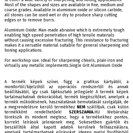
Most of the shapes and sizes are available in fine, medium and
coarse grades. Available in aluminium oxide or silicon carbide,
all stones can be used wet or dry to produce sharp cutting
edges or to remove burrs.
Aluminium Oxide: Man-made abrasive which is extremely tough
enabling high speed penetration of high tensile materials
without causing excessive fracturing. This resistance to fracturing
makes it a versatile material suitable for general sharpening and
honing applications.
For workshop use. Ideal for sharpening chisels, plain iron and
virtually any metallic implements.Single Grit Aluminium Oxide
A termék képek színei, függ a grafikus kártyától, a
monitortól/kijelzőtől az operációs rendszertől és annak
beállításától, így csak tájékoztató jellegűek! A termék képek
tartalmazhatnak dekorációkat, termék kiegészítőket, amelyek a
termék működésének, használatának bemutatását szolgálják, de
a megrendelésre kerülő termékhez
NEM
szállítjuk, csak külön
termékként rendelhetőek!
SZERSZAMIA.
HU Webáruház
törekszik és mindent megtesz, hogy a termékekhez pontos,
korrekt leírások jelenjenek meg. Sokesetben gyártók és
beszállítók által kapott adatok kerülnek felhasználásra,
amelyek tartalmazhatnak elírásokat, idegen nyelvi fordításból