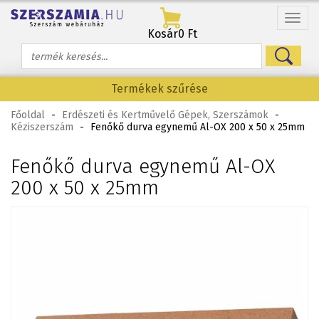
Menü
Kosár
0 Ft
Termékek szűrése
Főoldal
-
Erdészeti és Kertművelő Gépek, Szerszámok
-
Kéziszerszám
-
Fenőkő durva egynemű Al-OX 200 x 50 x 25mm
Fenőkő durva egynemű Al-OX
200 x 50 x 25mm