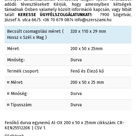
adódó tévesztéseket! Kérjük, hogy amennyiben kétségek
támadnak Önben valamely közölt információ kapcsán, vagy hibát
talál!
KERESSE ÜGYFÉLSZOLGÁLATUNKAT!:
7900 Szigetvár,
József A. utca 66/5. +36 70 679 0874 info@szerszami.hu
Becsült csomagolási méret: (
320 x 110 x 29 mm
Hossz x Szél x Mag )
Méret:
200 x 50 x 25mm
Minőség::
Durva
Termék csoport:
Fenő és Élező kő
¤ Méret:
200 x 50 x 25 mm
¤ Minőség:
Durva
¤ Típusszám:
Durva
Fenőkő durva egynemű Al-OX 200 x 50 x 25mm cikkszám: CR-
KEN2551220K | CSV 1.