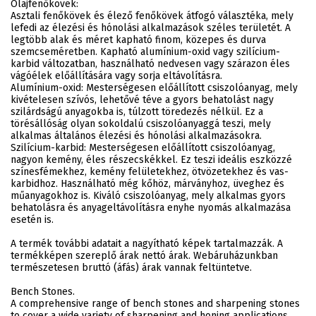
Olajfenőkövek:
Asztali fenőkövek és élező fenőkövek átfogó választéka, mely
lefedi az élezési és hónolási alkalmazások széles területét. A
legtöbb alak és méret kapható finom, közepes és durva
szemcseméretben. Kapható alumínium-oxid vagy szilícium-
karbid változatban, használható nedvesen vagy szárazon éles
vágóélek előállítására vagy sorja eltávolításra.
Alumínium-oxid: Mesterségesen előállított csiszolóanyag, mely
kivételesen szívós, lehetővé téve a gyors behatolást nagy
szilárdságú anyagokba is, túlzott töredezés nélkül. Ez a
törésállóság olyan sokoldalú csiszolóanyaggá teszi, mely
alkalmas általános élezési és hónolási alkalmazásokra.
Szilícium-karbid: Mesterségesen előállított csiszolóanyag,
nagyon kemény, éles részecskékkel. Ez teszi ideális eszközzé
színesfémekhez, kemény felületekhez, ötvözetekhez és vas-
karbidhoz. Használható még kőhöz, márványhoz, üveghez és
műanyagokhoz is. Kiváló csiszolóanyag, mely alkalmas gyors
behatolásra és anyageltávolításra enyhe nyomás alkalmazása
esetén is.
A termék további adatait a nagyítható képek tartalmazzák. A
termékképen szereplő árak nettó árak. Webáruházunkban
természetesen bruttó (áfás) árak vannak feltüntetve.
Bench Stones.
A comprehensive range of bench stones and sharpening stones
to cover a wide variety of sharpening and honing applications.