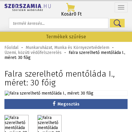
Menü
Kosár
0 Ft
Termékek szűrése
Főoldal
-
Munkaruházat, Munka és Környezetvédelem
-
Üzemi, közúti védőfelszerelés
-
Falra szerelhető mentőláda I.,
méret: 30 főig
Falra szerelhető mentőláda I.,
méret: 30 főig
Megosztás