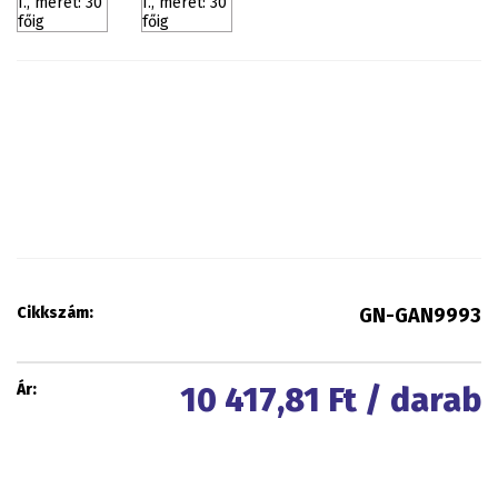
Cikkszám:
GN-GAN9993
Ár:
10 417,81
Ft / darab