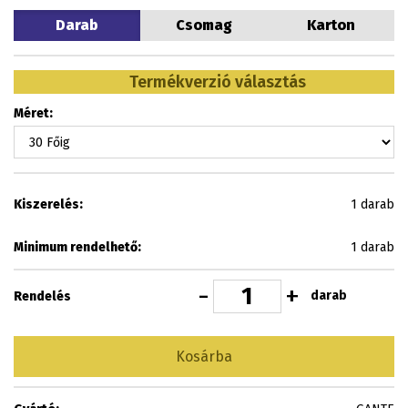
Darab
Csomag
Karton
Termékverzió választás
Méret:
Kiszerelés:
1 darab
Minimum rendelhető:
1 darab
-
+
darab
Rendelés
Kosárba