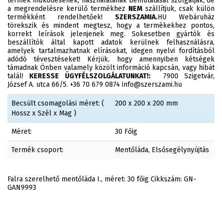
termék működésének, használatának bemutatását szolgálják, de
a megrendelésre kerülő termékhez
NEM
szállítjuk, csak külön
termékként rendelhetőek!
SZERSZAMIA.
HU Webáruház
törekszik és mindent megtesz, hogy a termékekhez pontos,
korrekt leírások jelenjenek meg. Sokesetben gyártók és
beszállítók által kapott adatok kerülnek felhasználásra,
amelyek tartalmazhatnak elírásokat, idegen nyelvi fordításból
adódó tévesztéseket! Kérjük, hogy amennyiben kétségek
támadnak Önben valamely közölt információ kapcsán, vagy hibát
talál!
KERESSE ÜGYFÉLSZOLGÁLATUNKAT!:
7900 Szigetvár,
József A. utca 66/5. +36 70 679 0874 info@szerszami.hu
Becsült csomagolási méret: (
200 x 200 x 200 mm
Hossz x Szél x Mag )
Méret:
30 Főig
Termék csoport:
Mentőláda, Elsősegélynyújtás
Falra szerelhető mentőláda I., méret: 30 főig Cikkszám: GN-
GAN9993