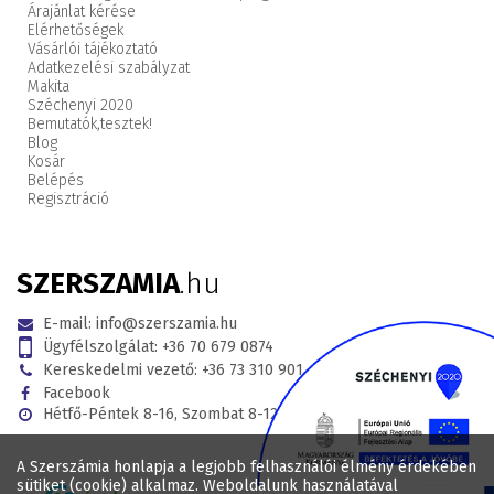
Árajánlat kérése
Elérhetőségek
Vásárlói tájékoztató
Adatkezelési szabályzat
Makita
Széchenyi 2020
Bemutatók,
tesztek!
Blog
Kosár
Belépés
Regisztráció
SZERSZAMIA
.hu
E-mail:
info@szerszamia.hu
Ügyfélszolgálat:
+36 70 679 0874
Kereskedelmi vezető:
+36 73 310 901
Facebook
Hétfő-Péntek 8-16, Szombat 8-12
A Szerszámia honlapja a legjobb felhasználói élmény érdekében
sütiket (cookie) alkalmaz. Weboldalunk használatával