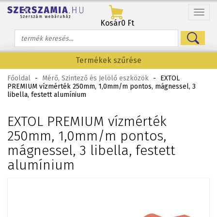
Menü
Kosár
0 Ft
Termékek szűrése
Főoldal
-
Mérő, Szintező és Jelölő eszközök
-
EXTOL
PREMIUM vízmérték 250mm, 1,0mm/m pontos, mágnessel, 3
libella, festett alumínium
EXTOL PREMIUM vízmérték
250mm, 1,0mm/m pontos,
mágnessel, 3 libella, festett
alumínium