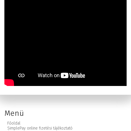
Menü
Főoldal
SimplePay online fizetési tájékoztató