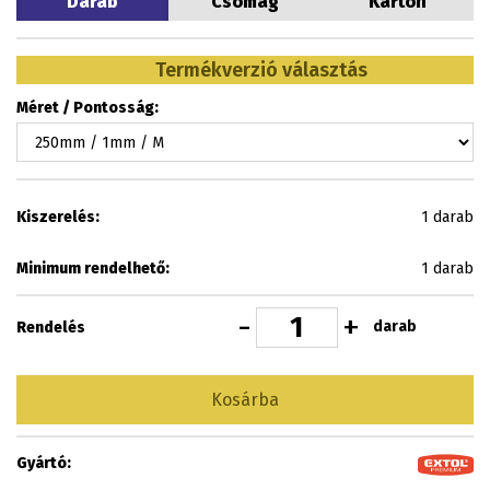
Darab
Csomag
Karton
Termékverzió választás
Méret / Pontosság:
Kiszerelés:
1 darab
Minimum rendelhető:
1 darab
-
+
darab
Rendelés
Kosárba
Gyártó: