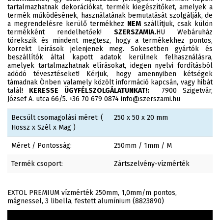
tartalmazhatnak dekorációkat, termék kiegészítőket, amelyek a
termék működésének, használatának bemutatását szolgálják, de
a megrendelésre kerülő termékhez
NEM
szállítjuk, csak külön
termékként rendelhetőek!
SZERSZAMIA.
HU Webáruház
törekszik és mindent megtesz, hogy a termékekhez pontos,
korrekt leírások jelenjenek meg. Sokesetben gyártók és
beszállítók által kapott adatok kerülnek felhasználásra,
amelyek tartalmazhatnak elírásokat, idegen nyelvi fordításból
adódó tévesztéseket! Kérjük, hogy amennyiben kétségek
támadnak Önben valamely közölt információ kapcsán, vagy hibát
talál!
KERESSE ÜGYFÉLSZOLGÁLATUNKAT!:
7900 Szigetvár,
József A. utca 66/5. +36 70 679 0874 info@szerszami.hu
Becsült csomagolási méret: (
250 x 50 x 20 mm
Hossz x Szél x Mag )
Méret / Pontosság:
250mm / 1mm / M
Termék csoport:
Zártszelvény-vízmérték
EXTOL PREMIUM vízmérték 250mm, 1,0mm/m pontos,
mágnessel, 3 libella, festett alumínium (8823890)