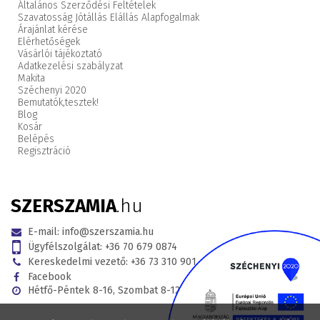
Általános Szerződési Feltételek
Szavatosság Jótállás Elállás Alapfogalmak
Árajánlat kérése
Elérhetőségek
Vásárlói tájékoztató
Adatkezelési szabályzat
Makita
Széchenyi 2020
Bemutatók,
tesztek!
Blog
Kosár
Belépés
Regisztráció
SZERSZAMIA
.hu
E-mail:
info@szerszamia.hu
Ügyfélszolgálat:
+36 70 679 0874
Kereskedelmi vezető:
+36 73 310 901
Facebook
Hétfő-Péntek 8-16, Szombat 8-12