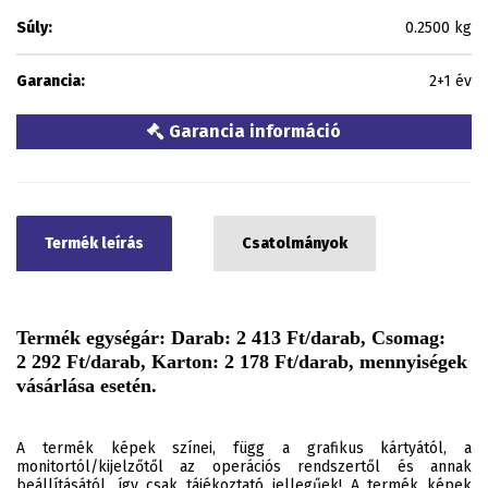
Súly:
0.2500 kg
Garancia:
2+1 év
Garancia információ
Termék leírás
Csatolmányok
Termék egységár: Darab: 2 413 Ft/darab, Csomag:
2 292 Ft/darab, Karton: 2 178 Ft/darab, mennyiségek
vásárlása esetén.
A termék képek színei, függ a grafikus kártyától, a
monitortól/kijelzőtől az operációs rendszertől és annak
beállításától, így csak tájékoztató jellegűek! A termék képek