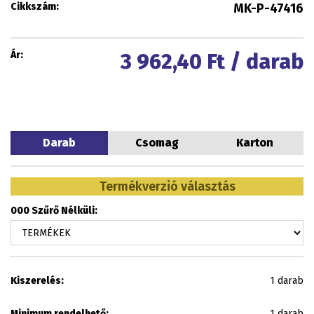
Cikkszám:
MK-P-47416
Ár:
3 962,40
Ft / darab
Darab
Csomag
Karton
Termékverzió választás
000 Szűrő Nélküli:
Kiszerelés:
1 darab
Minimum rendelhető:
1 darab