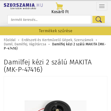
Menü
Kosár
0 Ft
Termékek szűrése
Főoldal
-
Erdészeti és Kertművelő Gépek, Szerszámok
-
Damil, Damilfej, Vágótárcsa
-
Damilfej kézi 2 szálú MAKITA (MK-
P-47416)
Damilfej kézi 2 szálú MAKITA
(MK-P-47416)