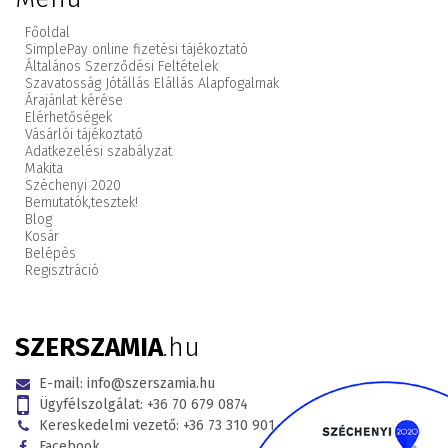
Főoldal
SimplePay online fizetési tájékoztató
Általános Szerződési Feltételek
Szavatosság Jótállás Elállás Alapfogalmak
Árajánlat kérése
Elérhetőségek
Vásárlói tájékoztató
Adatkezelési szabályzat
Makita
Széchenyi 2020
Bemutatók,
tesztek!
Blog
Kosár
Belépés
Regisztráció
SZERSZAMIA
.hu
E-mail:
info@szerszamia.hu
Ügyfélszolgálat:
+36 70 679 0874
Kereskedelmi vezető:
+36 73 310 901
Facebook