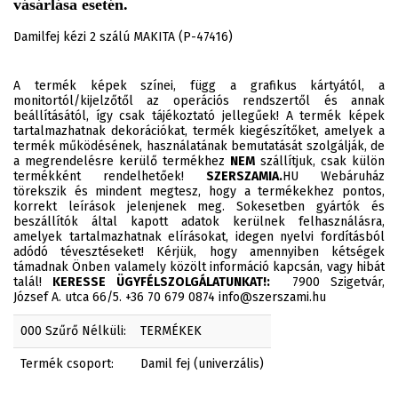
vásárlása esetén.
Damilfej kézi 2 szálú MAKITA (P-47416)
A termék képek színei, függ a grafikus kártyától, a
monitortól/kijelzőtől az operációs rendszertől és annak
beállításától, így csak tájékoztató jellegűek! A termék képek
tartalmazhatnak dekorációkat, termék kiegészítőket, amelyek a
termék működésének, használatának bemutatását szolgálják, de
a megrendelésre kerülő termékhez
NEM
szállítjuk, csak külön
termékként rendelhetőek!
SZERSZAMIA.
HU Webáruház
törekszik és mindent megtesz, hogy a termékekhez pontos,
korrekt leírások jelenjenek meg. Sokesetben gyártók és
beszállítók által kapott adatok kerülnek felhasználásra,
amelyek tartalmazhatnak elírásokat, idegen nyelvi fordításból
adódó tévesztéseket! Kérjük, hogy amennyiben kétségek
támadnak Önben valamely közölt információ kapcsán, vagy hibát
talál!
KERESSE ÜGYFÉLSZOLGÁLATUNKAT!:
7900 Szigetvár,
József A. utca 66/5. +36 70 679 0874 info@szerszami.hu
000 Szűrő Nélküli:
TERMÉKEK
Termék csoport:
Damil fej (univerzális)