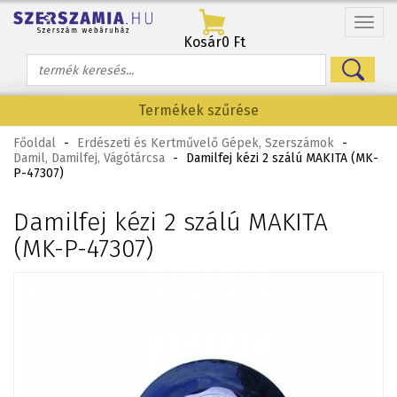
Menü
Kosár
0 Ft
Termékek szűrése
Főoldal
-
Erdészeti és Kertművelő Gépek, Szerszámok
-
Damil, Damilfej, Vágótárcsa
-
Damilfej kézi 2 szálú MAKITA (MK-
P-47307)
Damilfej kézi 2 szálú MAKITA
(MK-P-47307)