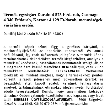
Termék egységár: Darab: 4 575 Ft/darab, Csomag:
4 346 Ft/darab, Karton: 4 129 Ft/darab, mennyiségek
vásárlása esetén.
Damilfej kézi 2 szálú MAKITA (P-47307)
A termék képek színei, függ a grafikus kártyától, a
monitortól/kijelzőtől az operációs rendszertől és annak
beállításától, így csak tájékoztató jellegűek! A termék képek
tartalmazhatnak dekorációkat, termék kiegészítőket, amelyek a
termék működésének, használatának bemutatását szolgálják, de
a megrendelésre kerülő termékhez
NEM
szállítjuk, csak külön
termékként rendelhetőek!
SZERSZAMIA.
HU Webáruház
törekszik és mindent megtesz, hogy a termékekhez pontos,
korrekt leírások jelenjenek meg. Sokesetben gyártók és
beszállítók által kapott adatok kerülnek felhasználásra,
amelyek tartalmazhatnak elírásokat, idegen nyelvi fordításból
adódó tévesztéseket! Kérjük, hogy amennyiben kétségek
támadnak Önben valamely közölt információ kapcsán, vagy hibát
talál!
KERESSE ÜGYFÉLSZOLGÁLATUNKAT!:
7900 Szigetvár,
József A. utca 66/5. +36 70 679 0874 info@szerszami.hu