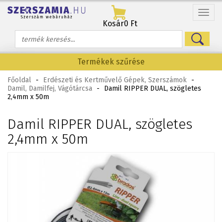
Menü
Kosár
0 Ft
Termékek szűrése
Főoldal
-
Erdészeti és Kertművelő Gépek, Szerszámok
-
Damil, Damilfej, Vágótárcsa
-
Damil RIPPER DUAL, szögletes
2,4mm x 50m
Damil RIPPER DUAL, szögletes
2,4mm x 50m