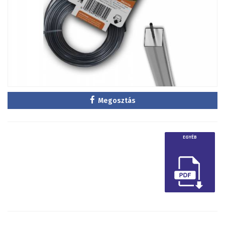
Megosztás
EGYÉB