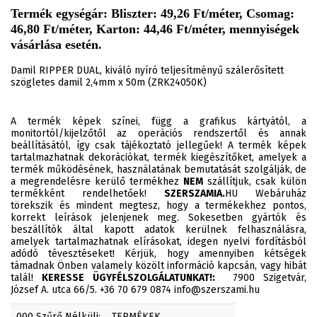
Termék egységár: Bliszter: 49,26 Ft/méter, Csomag:
46,80 Ft/méter, Karton: 44,46 Ft/méter, mennyiségek
vásárlása esetén.
Damil RIPPER DUAL, kiváló nyíró teljesítményű szálerősített
szögletes damil 2,4mm x 50m (ZRK24050K)
A termék képek színei, függ a grafikus kártyától, a
monitortól/kijelzőtől az operációs rendszertől és annak
beállításától, így csak tájékoztató jellegűek! A termék képek
tartalmazhatnak dekorációkat, termék kiegészítőket, amelyek a
termék működésének, használatának bemutatását szolgálják, de
a megrendelésre kerülő termékhez
NEM
szállítjuk, csak külön
termékként rendelhetőek!
SZERSZAMIA.
HU Webáruház
törekszik és mindent megtesz, hogy a termékekhez pontos,
korrekt leírások jelenjenek meg. Sokesetben gyártók és
beszállítók által kapott adatok kerülnek felhasználásra,
amelyek tartalmazhatnak elírásokat, idegen nyelvi fordításból
adódó tévesztéseket! Kérjük, hogy amennyiben kétségek
támadnak Önben valamely közölt információ kapcsán, vagy hibát
talál!
KERESSE ÜGYFÉLSZOLGÁLATUNKAT!:
7900 Szigetvár,
József A. utca 66/5. +36 70 679 0874 info@szerszami.hu
000 Szűrő Nélküli:
TERMÉKEK