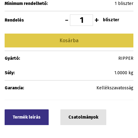
Minimum rendelhető:
1 bliszter
-
+
bliszter
Rendelés
Kosárba
Gyártó:
RIPPER
Súly:
1.0000 kg
Garancia:
Kellékszavatosság
Termék leírás
Csatolmányok