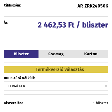
Cikkszám:
AR-ZRK24050K
Ár:
2 462,53
Ft / bliszter
Bliszter
Csomag
Karton
Termékverzió választás
000 Szűrő Nélküli:
Kiszerelés:
1 bliszter