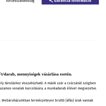
Garancia információ
Kellékszavatosság
t/darab, mennyiségek vásárlása esetén.
 mely tároláshoz visszahúzható. A másik szár a csúcsánál szögben
párhuzamos vonalak karcolására, a munkadarab élével megvezetve.
ak. Webáruházunkban természetesen bruttó (áfás) árak vannak