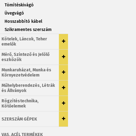
Tömítéskivágó
Üvegvágó
Hosszabbító kábel
Szikramentes szerszám
Kötelek, Láncok, Teher
emelők
Mérő, Szintező és Jelölő
eszközök
Munkaruházat, Munka és
Környezetvédelem
Műhelyberendezés, Létrák
és Állványok
Rögzítéstechnika,
Kötőelemek
SZERSZÁM GÉPEK
VAS, ACÉL TERMÉKEK