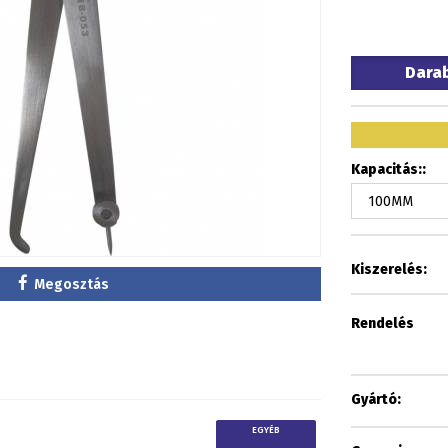
Dara
Kapacitás::
Kiszerelés:
Megosztás
Rendelés
Gyártó:
EGYÉB