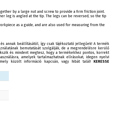
gether by a large nut and screw to provide a firm friction joint.
er leg is angled at the tip. The legs can be reversed, so the tip
 workpiece as a guide, and are also used for measuring from the
 és annak beállításától, így csak tájékoztató jellegűek! A termék
ználatának bemutatását szolgálják, de a megrendelésre kerülő
szik és mindent megtesz, hogy a termékekhez pontos, korrekt
asználásra, amelyek tartalmazhatnak elírásokat, idegen nyelvi
ely közölt információ kapcsán, vagy hibát talál!
KERESSE