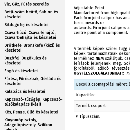
Víz, Gáz, Fűtés szerelés
Adjustable Point
Betű-szám beütő, Sablon és
Manufactured from high quality 
készletei
Each firm joint caliper has an
turns inwards or
Bitdugófej és készletei
outwards. Firm joint calipers 
Csavarhúzó, Csavarkihajtó,
centre point of a component.
Csavarbehajtó és készletei
Drótkefe, Bronzkefe (kézi) és
A termék képek színei, függ a
készletei
képek tartalmazhatnak dekor
Dugófej, Dugókulcs és
termékhez
NEM
szállítjuk, c
készletei
leírások jelenjenek meg. Sok
fordításból adódó téveszt
Fogó és készletei
ÜGYFÉLSZOLGÁLATUNKAT!:
790
Fűrész, Fűrészbak, Gérláda és
készletei
Becsült csomagolási méret: (
Kalapács és készletei
Kapacitás::
Kapcsozó-tűzőgép, Kapcsozó-
tűzőkalapács (kézi)
Termék csoport:
Kés, Penge, Olló és készletei
¤ Típusszám:
Kinyomópisztoly,
Adagolópisztoly, Szilikon
lehúzó