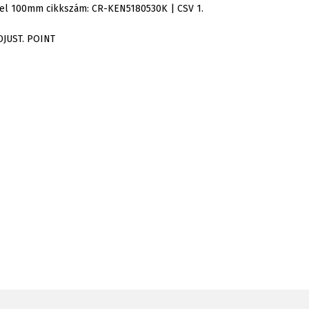
yel 100mm cikkszám: CR-KEN5180530K | CSV 1.
DJUST. POINT