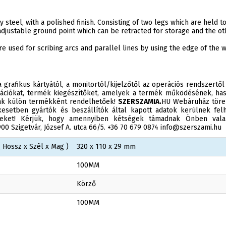
steel, with a polished finish. Consisting of two legs which are held to
 adjustable ground point which can be retracted for storage and the oth
are used for scribing arcs and parallel lines by using the edge of the
 grafikus kártyától, a monitortól/kijelzőtől az operációs rendszertől
ációkat, termék kiegészítőket, amelyek a termék működésének, has
sak külön termékként rendelhetőek!
SZERSZAMIA.
HU Webáruház törek
esetben gyártók és beszállítók által kapott adatok kerülnek felh
éseket! Kérjük, hogy amennyiben kétségek támadnak Önben valam
0 Szigetvár, József A. utca 66/5. +36 70 679 0874 info@szerszami.hu
 Hossz x Szél x Mag )
320 x 110 x 29 mm
100MM
Körző
100MM