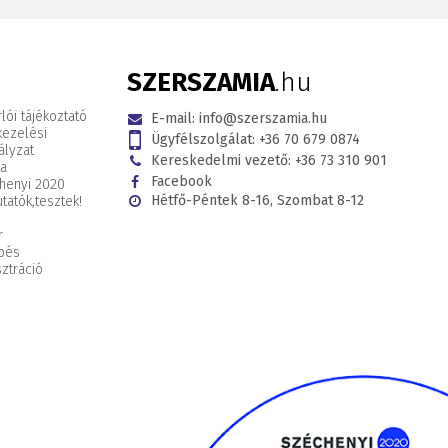
SZERSZAMIA
.hu
lói tájékoztató
E-mail:
info@szerszamia.hu
kezelési
Ügyfélszolgálat:
+36 70 679 0874
ályzat
Kereskedelmi vezető:
+36 73 310 901
ta
Facebook
henyi 2020
Hétfő-Péntek 8-16, Szombat 8-12
tatók,
tesztek!
r
pés
ztráció