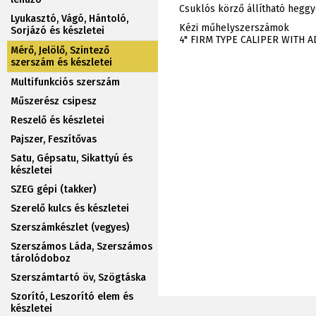
Csuklós körző állítható hegg
Lyukasztó, Vágó, Hántoló,
Kézi műhelyszerszámok
Sorjázó és készletei
4" FIRM TYPE CALIPER WITH A
Mérő, Jelölő, Szintező
szerszám és készletei
Multifunkciós szerszám
Műszerész csipesz
Reszelő és készletei
Pajszer, Feszítővas
Satu, Gépsatu, Sikattyú és
készletei
SZEG gépi (takker)
Szerelő kulcs és készletei
Szerszámkészlet (vegyes)
Szerszámos Láda, Szerszámos
tárolódoboz
Szerszámtartó öv, Szögtáska
Szorító, Leszorító elem és
készletei