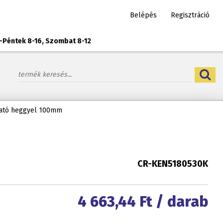
Belépés
Regisztráció
-Péntek 8-16, Szombat 8-12
ható heggyel 100mm
CR-KEN5180530K
4 663,44
Ft / darab