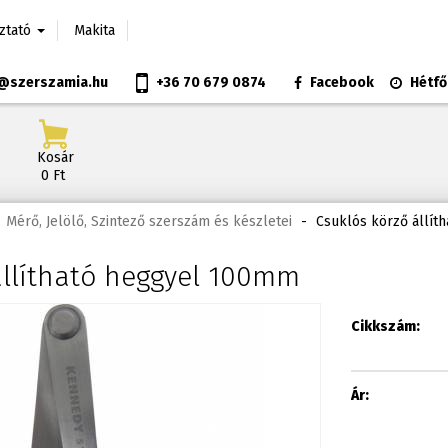
oztató
Makita
@szerszamia.hu
+36 70 679 0874
Facebook
Hétfő
Kosár
0 Ft
Mérő, Jelölő, Szintező szerszám és készletei
-
Csuklós körző állít
állítható heggyel 100mm
Cikkszám:
Ár: