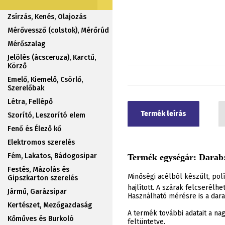
Zsírzás, Kenés, Olajozás
Mérővessző (colstok), Mérőrúd
Mérőszalag
Jelölés (ácsceruza), Karctű,
Körző
Emelő, Kiemelő, Csörlő,
Szerelőbak
Létra, Fellépő
Termék leírás
Szorító, Leszorító elem
Fenő és Élező kő
Elektromos szerelés
Fém, Lakatos, Bádogosipar
Termék egységár: Darab:
Festés, Mázolás és
Minőségi acélból készült, polí
Gipszkarton szerelés
hajlított. A szárak felcserél
Jármű, Garázsipar
Használható mérésre is a dar
Kertészet, Mezőgazdaság
A termék további adatait a n
Kőműves és Burkoló
feltüntetve.