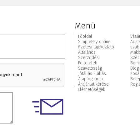
Menü
Főoldal
Vásár
SimplePay online
Adat
fizetési tájékoztató
szab
Általános
Maki
Szerződési
Széc
Feltételek
Bemu
Szavatosság
Blog
Jótállás Elállás
Kosá
Alapfogalmak
Belé
Árajánlat kérése
Regis
Elérhetőségek