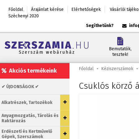
Főoldal
Árajánlat kérése
Elérhetőségek
Vásárlói tájék
Széchenyi 2020
Segíthetünk?
info
Bemutatók,
tesztek!
Főoldal
-
Kéziszerszámok
-
Akciós termékeink
Csuklós körző 
✔ ÚJDONSÁGOK ✔
Alkatrészek, Tartozékok
Anyagmozgatás, Tárolás és
Raktározás
Erdészeti és Kertművelő
Gépek, Szerszámok