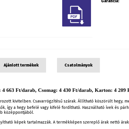
Garancia:
Ajánlott termékek
Csatolmányok
 4 663 Ft/darab, Csomag: 4 430 Ft/darab, Karton: 4 209 F
rozott kivitelben. Csavarrögzítésű szárak. Állítható köszörült hegy,
hetők, így a hegy befelé vagy kifelé fordítható. Használható ívek és 
ab középpontjából.
agyítható képek tartalmazzák. A termékképen szereplő árak nettó ár