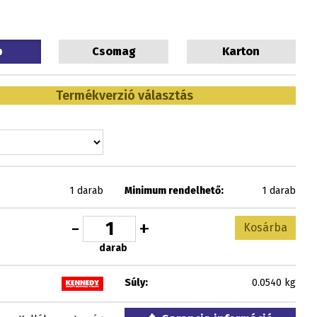
b
Csomag
Karton
Termékverzió választás
1 darab
Minimum rendelhető:
1 darab
-
+
Kosárba
darab
Súly:
0.0540 kg