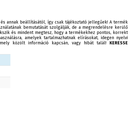
 és annak beállításától, így csak tájékoztató jellegűek! A termék
ználatának bemutatását szolgálják, de a megrendelésre kerülő
szik és mindent megtesz, hogy a termékekhez pontos, korrekt
asználásra, amelyek tartalmazhatnak elírásokat, idegen nyelvi
ely közölt információ kapcsán, vagy hibát talál!
KERESSE