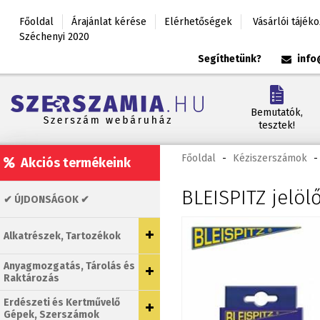
Főoldal
Árajánlat kérése
Elérhetőségek
Vásárlói tájék
Széchenyi 2020
Segíthetünk?
info
Bemutatók,
tesztek!
Főoldal
-
Kéziszerszámok
-
Akciós termékeink
BLEISPITZ jelöl
✔ ÚJDONSÁGOK ✔
Alkatrészek, Tartozékok
Anyagmozgatás, Tárolás és
Raktározás
Erdészeti és Kertművelő
Gépek, Szerszámok