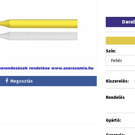
Dara
Szín:
Megosztás
Kiszerelés:
Rendelés
Gyártó: