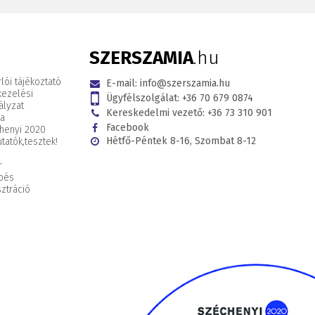
SZERSZAMIA
.hu
lói tájékoztató
E-mail:
info@szerszamia.hu
kezelési
Ügyfélszolgálat:
+36 70 679 0874
ályzat
Kereskedelmi vezető:
+36 73 310 901
ta
Facebook
henyi 2020
Hétfő-Péntek 8-16, Szombat 8-12
tatók,
tesztek!
r
pés
ztráció