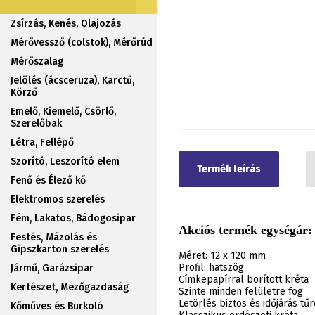
Zsírzás, Kenés, Olajozás
Mérővessző (colstok), Mérőrúd
Mérőszalag
Jelölés (ácsceruza), Karctű,
Körző
Emelő, Kiemelő, Csörlő,
Szerelőbak
Létra, Fellépő
Szorító, Leszorító elem
Termék leírás
Fenő és Élező kő
Elektromos szerelés
Fém, Lakatos, Bádogosipar
Akciós termék egységár:
Festés, Mázolás és
Gipszkarton szerelés
Méret: 12 x 120 mm
Profil: hatszög
Jármű, Garázsipar
Címkepapírral borított kréta
Kertészet, Mezőgazdaság
Szinte minden felületre fog
Letörlés biztos és időjárás tűr
Kőműves és Burkoló