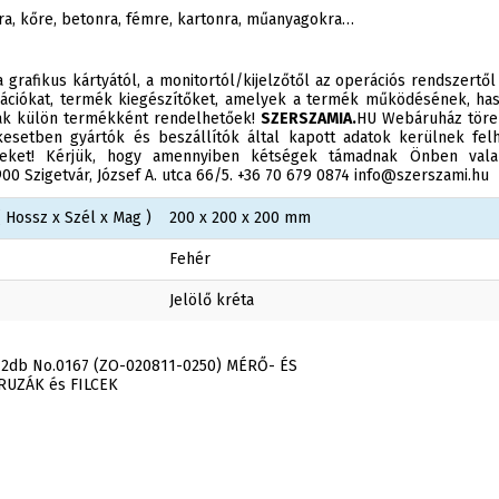
ra, kőre, betonra, fémre, kartonra, műanyagokra…
 grafikus kártyától, a monitortól/kijelzőtől az operációs rendszertől
ációkat, termék kiegészítőket, amelyek a termék működésének, has
sak külön termékként rendelhetőek!
SZERSZAMIA.
HU Webáruház törek
esetben gyártók és beszállítók által kapott adatok kerülnek felh
éseket! Kérjük, hogy amennyiben kétségek támadnak Önben valam
0 Szigetvár, József A. utca 66/5. +36 70 679 0874 info@szerszami.hu
 Hossz x Szél x Mag )
200 x 200 x 200 mm
Fehér
Jelölő kréta
 12db No.0167 (ZO-020811-0250) MÉRŐ- ÉS
RUZÁK és FILCEK