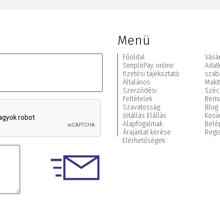
Menü
Főoldal
Vásár
SimplePay online
Adat
fizetési tájékoztató
szab
Általános
Maki
Szerződési
Széc
Feltételek
Bemu
Szavatosság
Blog
Jótállás Elállás
Kosá
Alapfogalmak
Belé
Árajánlat kérése
Regis
Elérhetőségek