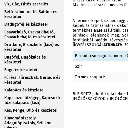
Klasszikus erdészeti kréta
Víz, Gáz, Fűtés szerelés
Alkalmas: száraz és nedves fá
Betű-szám beütő, Sablon és
készletei
A termék képek színei, függ a
Bitdugófej és készletei
képek tartalmazhatnak dekor
termékhez
NEM
szállítjuk, c
Csavarhúzó, Csavarkihajtó,
leírások jelenjenek meg. Sok
Csavarbehajtó és készletei
fordításból adódó téveszt
Drótkefe, Bronzkefe (kézi) és
ÜGYFÉLSZOLGÁLATUNKAT!:
790
készletei
Becsült csomagolási méret: (
Dugófej, Dugókulcs és
készletei
Szín:
Fogó és készletei
Termék csoport:
Fűrész, Fűrészbak, Gérláda és
készletei
Kalapács és készletei
BLEISPITZ jelölő kréta fehér
Kapcsozó-tűzőgép, Kapcsozó-
JELÖLŐESZKÖZÖK / JELÖLŐCE
tűzőkalapács (kézi)
Kés, Penge, Olló és készletei
Kinyomópisztoly,
Adagolópisztoly, Szilikon
lehúzó