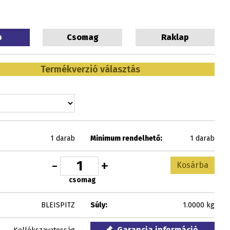
b
Csomag
Raklap
Termékverzió választás
1 darab
Minimum rendelhető:
1 darab
-
+
Kosárba
csomag
BLEISPITZ
Súly:
1.0000 kg
Garancia információ