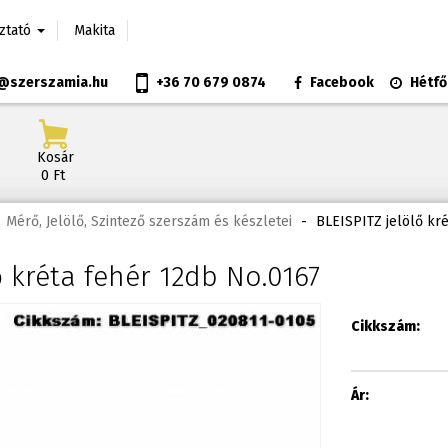
oztató
Makita
@szerszamia.hu
+36 70 679 0874
Facebook
Hétfő
Kosár
0 Ft
Mérő, Jelölő, Szintező szerszám és készletei
-
BLEISPITZ jelölő kré
ő kréta fehér 12db No.0167
Cikkszám:
Ár: