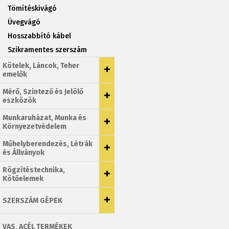
Tömítéskivágó
Üvegvágó
Hosszabbító kábel
Szikramentes szerszám
Kötelek, Láncok, Teher
emelők
Mérő, Szintező és Jelölő
eszközök
Munkaruházat, Munka és
Környezetvédelem
Műhelyberendezés, Létrák
és Állványok
Rögzítéstechnika,
Kötőelemek
SZERSZÁM GÉPEK
VAS, ACÉL TERMÉKEK