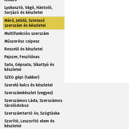
Lyukasztó, Vágó, Hántoló,
Sorjázó és készletei
Mérő, Jelölő, Szintező
szerszám és készletei
Multifunkciós szerszám
Műszerész csipesz
Reszelő és készletei
Pajszer, Feszítővas
Satu, Gépsatu, Sikattyú és
készletei
SZEG gépi (takker)
Szerelő kulcs és készletei
Szerszámkészlet (vegyes)
Szerszámos Láda, Szerszámos
tárolódoboz
Szerszámtartó öv, Szögtáska
Szorító, Leszorító elem és
készletei