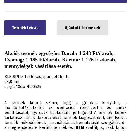
Termék leírás
Ajánlott termékek
Akciós termék egységár: Darab: 1 248 Ft/darab,
Csomag: 1 185 Ft/darab, Karton: 1 126 Ft/darab,
mennyiségek vásárlása esetén.
BLEISPITZ festékes, ipari jelölőfilc
d4,0mm
sárga 10db No.0525
A termék képek színei, függ a grafikus kártyától, a
monitortól/kijelzőtől az operációs rendszertől és annak
beállításától, így csak tájékoztató jellegűek! A termék képek
tartalmazhatnak dekorációkat, termék kiegészítőket, amelyek a
termék működésének, használatának bemutatását szolgálják, de
a megrendelésre kerülő termékhez
NEM
szállítjuk, csak külön