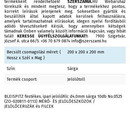
termékként rendelhetőek!
SZERSZAMIA.
HU Webáruház
törekszik és mindent megtesz, hogy a termékekhez pontos,
korrekt leírások jelenjenek meg. Sokesetben gyártók és
beszállítók által kapott adatok kerülnek felhasználásra,
amelyek tartalmazhatnak elírásokat, idegen nyelvi fordításból
adódó tévesztéseket! Kérjük, hogy amennyiben kétségek
támadnak Önben valamely közölt információ kapcsán, vagy hibát
talál!
KERESSE ÜGYFÉLSZOLGÁLATUNKAT!:
7900 Szigetvár,
József A. utca 66/5. +36 70 679 0874 info@szerszami.hu
Becsült csomagolási méret: (
200 x 200 x 200 mm
Hossz x Szél x Mag )
Szín:
Sárga
Termék csoport:
Jelölőtoll
BLEISPITZ festékes, ipari jelölőfilc d4,0mm sárga 10db No.0525
(ZO-020811-0113) MÉRŐ- ÉS JELÖLŐESZKÖZÖK /
JELÖLŐCERUZÁK és FILCEK