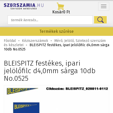
Menü
Kosár
0 Ft
Termékek szűrése
Főoldal
-
Kéziszerszámok
-
Mérő, Jelölő, Szintező szerszám
és készletei
-
BLEISPITZ festékes, ipari jelölőfilc d4,0mm sárga
10db No.0525
BLEISPITZ festékes, ipari
jelölőfilc d4,0mm sárga 10db
No.0525