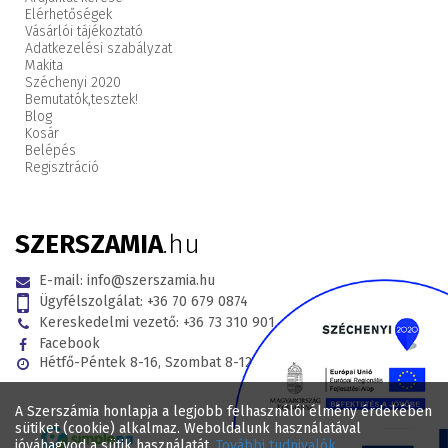
Elérhetőségek
Vásárlói tájékoztató
Adatkezelési szabályzat
Makita
Széchenyi 2020
Bemutatók,
tesztek!
Blog
Kosár
Belépés
Regisztráció
SZERSZAMIA
.hu
E-mail:
info@szerszamia.hu
Ügyfélszolgálat:
+36 70 679 0874
Kereskedelmi vezető:
+36 73 310 901
Facebook
Hétfő-Péntek 8-16, Szombat 8-12
A Szerszámia honlapja a legjobb felhasználói élmény érdekében
sütiket (cookie) alkalmaz. Weboldalunk használatával
jóváhagyod a sütik használatát.
További tudnivalók