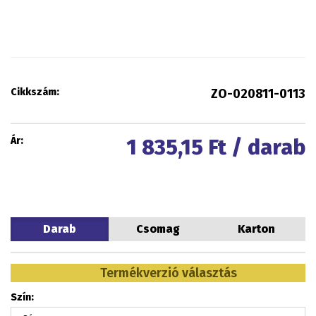
Cikkszám:
ZO-020811-0113
Ár:
1 835,15
Ft / darab
Darab
Csomag
Karton
Termékverzió választás
Szín: