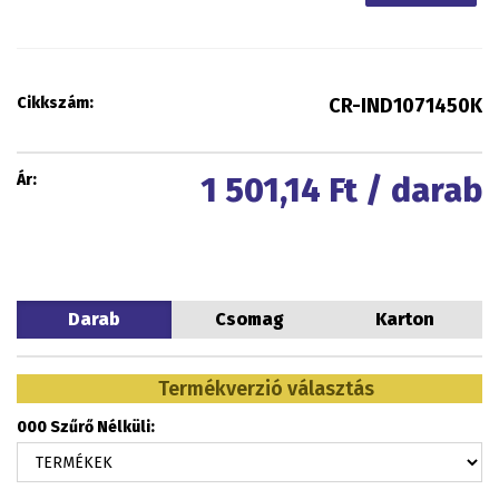
Cikkszám:
CR-IND1071450K
Ár:
1 501,14
Ft / darab
Darab
Csomag
Karton
Termékverzió választás
000 Szűrő Nélküli: