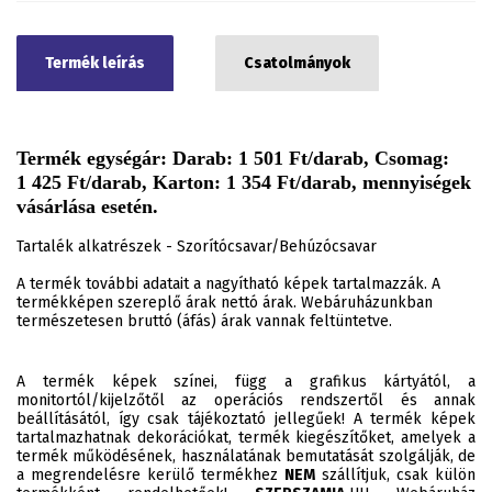
Termék leírás
Csatolmányok
Termék egységár: Darab: 1 501 Ft/darab, Csomag:
1 425 Ft/darab, Karton: 1 354 Ft/darab, mennyiségek
vásárlása esetén.
Tartalék alkatrészek - Szorítócsavar/Behúzócsavar
A termék további adatait a nagyítható képek tartalmazzák. A
termékképen szereplő árak nettó árak. Webáruházunkban
természetesen bruttó (áfás) árak vannak feltüntetve.
A termék képek színei, függ a grafikus kártyától, a
monitortól/kijelzőtől az operációs rendszertől és annak
beállításától, így csak tájékoztató jellegűek! A termék képek
tartalmazhatnak dekorációkat, termék kiegészítőket, amelyek a
termék működésének, használatának bemutatását szolgálják, de
a megrendelésre kerülő termékhez
NEM
szállítjuk, csak külön