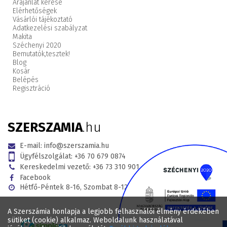
Árajánlat kérése
Elérhetőségek
Vásárlói tájékoztató
Adatkezelési szabályzat
Makita
Széchenyi 2020
Bemutatók,
tesztek!
Blog
Kosár
Belépés
Regisztráció
SZERSZAMIA
.hu
E-mail:
info@szerszamia.hu
Ügyfélszolgálat:
+36 70 679 0874
Kereskedelmi vezető:
+36 73 310 901
Facebook
Hétfő-Péntek 8-16, Szombat 8-12
A Szerszámia honlapja a legjobb felhasználói élmény érdekében
sütiket (cookie) alkalmaz. Weboldalunk használatával