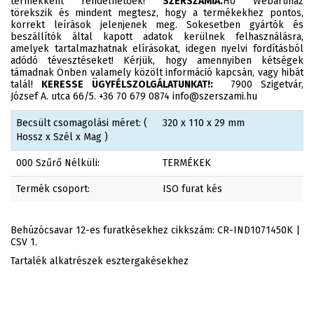
termékként rendelhetőek!
SZERSZAMIA.
HU Webáruház
törekszik és mindent megtesz, hogy a termékekhez pontos,
korrekt leírások jelenjenek meg. Sokesetben gyártók és
beszállítók által kapott adatok kerülnek felhasználásra,
amelyek tartalmazhatnak elírásokat, idegen nyelvi fordításból
adódó tévesztéseket! Kérjük, hogy amennyiben kétségek
támadnak Önben valamely közölt információ kapcsán, vagy hibát
talál!
KERESSE ÜGYFÉLSZOLGÁLATUNKAT!:
7900 Szigetvár,
József A. utca 66/5. +36 70 679 0874 info@szerszami.hu
Becsült csomagolási méret: (
320 x 110 x 29 mm
Hossz x Szél x Mag )
000 Szűrő Nélküli:
TERMÉKEK
Termék csoport:
ISO furat kés
Behúzócsavar 12-es furatkésekhez cikkszám: CR-IND1071450K |
CSV 1.
Tartalék alkatrészek esztergakésekhez