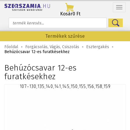
Menü
Kosár
0 Ft
Termékek szűrése
Főoldal
-
Forgácsolás, Vágás, Csiszolás
-
Esztergakés
-
Behúzócsavar 12-es furatkésekhez
Behúzócsavar 12-es
furatkésekhez