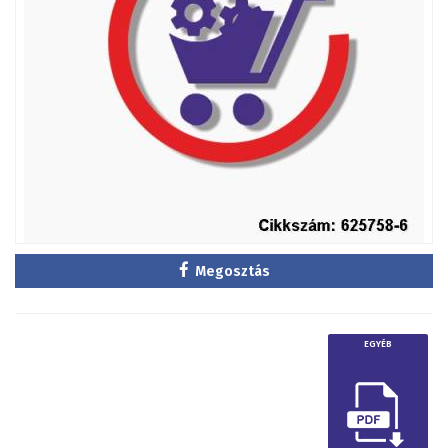
Megosztás
EGYÉB