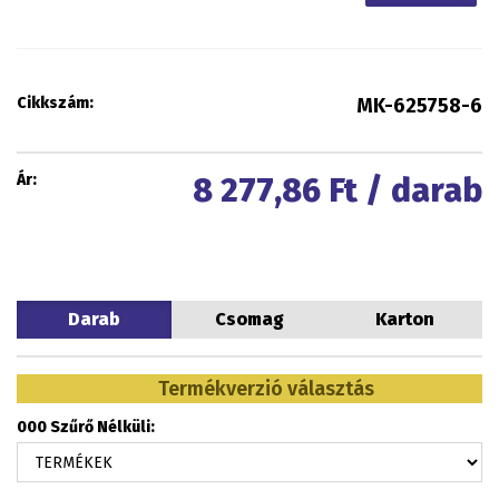
Cikkszám:
MK-625758-6
Ár:
8 277,86
Ft / darab
Darab
Csomag
Karton
Termékverzió választás
000 Szűrő Nélküli: