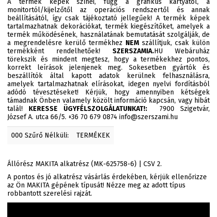
A termék képek színei, függ a grafikus kártyától, a
monitortól/kijelzőtől az operációs rendszertől és annak
beállításától, így csak tájékoztató jellegűek! A termék képek
tartalmazhatnak dekorációkat, termék kiegészítőket, amelyek a
termék működésének, használatának bemutatását szolgálják, de
a megrendelésre kerülő termékhez
NEM
szállítjuk, csak külön
termékként rendelhetőek!
SZERSZAMIA.
HU Webáruház
törekszik és mindent megtesz, hogy a termékekhez pontos,
korrekt leírások jelenjenek meg. Sokesetben gyártók és
beszállítók által kapott adatok kerülnek felhasználásra,
amelyek tartalmazhatnak elírásokat, idegen nyelvi fordításból
adódó tévesztéseket! Kérjük, hogy amennyiben kétségek
támadnak Önben valamely közölt információ kapcsán, vagy hibát
talál!
KERESSE ÜGYFÉLSZOLGÁLATUNKAT!:
7900 Szigetvár,
József A. utca 66/5. +36 70 679 0874 info@szerszami.hu
000 Szűrő Nélküli:
TERMÉKEK
Állórész MAKITA alkatrész (MK-625758-6) | CSV 2.
A pontos és jó alkatrész vásárlás érdekében, kérjük ellenőrizze
az Ön MAKITA gépének típusát! Nézze meg az adott típus
robbantott szerelési rajzát.