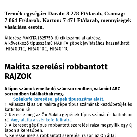
Termék egységár: Darab: 8 278 Ft/darab, Csomag:
7 864 Ft/darab, Karton: 7 471 Ft/darab, mennyiségek
vásárlása esetén.
Állórész MAKITA (625758-6) cikkszámú alkatrész.
A következő típusszámú MAKITA gépek javításához használható:
HR4001C, HR4010C, HR4011C
.
Makita szerelési robbantott
RAJZOK
A típusszámok emelkedő számsorrendben, valamint ABC
sorrendben találhatóak meg.
Szénkefe keresése, gépek típusszáma alatt.
1. Válassza ki az Ön Makita gépe típus számának kezdőbetűjét és
kattintson rá!
2. Keresse meg az Ön Makita gépének típus számát és kattintson
rá!
Vagy alatta a szénkefe feliratra!
3. A kereset géptípus robbantott szerelési rajza megnyílik egy új
lapon a keresőben.
4. Keresse meg a robbantott szerelési rajzon az Ön által