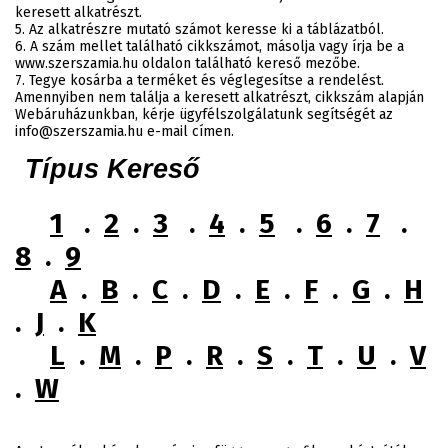
keresett alkatrészt.
5. Az alkatrészre mutató számot keresse ki a táblázatból.
6. A szám mellet található cikkszámot, másolja vagy írja be a
www.szerszamia.hu oldalon található kereső mezőbe.
7. Tegye kosárba a terméket és véglegesítse a rendelést.
Amennyiben nem találja a keresett alkatrészt, cikkszám alapján
Webáruházunkban, kérje ügyfélszolgálatunk segítségét az
info@szerszamia.hu e-mail címen.
Típus Kereső
1
.
2
.
3
.
4
.
5
.
6
.
7
.
8
.
9
A
.
B
.
C
.
D
.
E
.
F
.
G
.
H
.
J
.
K
L
.
M
.
P
.
R
.
S
.
T
.
U
.
V
.
W