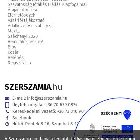
Szavatosság Jótállás Elállás Alapfogalmak
Árajánlat kérése
Elérhetőségek
Vásárlói tájékoztató
Adatkezelési szabályzat
Makita
Széchenyi 2020
Bemutatók,
tesztek!
Blog
Kosár
Belépés
Regisztráció
SZERSZAMIA
.hu
E-mail:
info@szerszamia.hu
Ügyfélszolgálat:
+36 70 679 0874
Kereskedelmi vezető:
+36 73 310 901
Facebook
Hétfő-Péntek 8-16, Szombat 8-12
A Szerszámia honlapja a legjobb felhasználói élmény érdekében