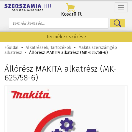
Menü
Kosár
0 Ft
Termékek szűrése
Főoldal
-
Alkatrészek, Tartozékok
-
Makita szerszámgép
alkatrész
-
Állórész MAKITA alkatrész (MK-625758-6)
Állórész MAKITA alkatrész (MK-
625758-6)