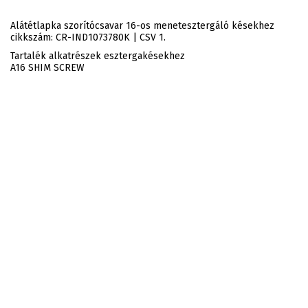
Alátétlapka szorítócsavar 16-os menetesztergáló késekhez
cikkszám: CR-IND1073780K | CSV 1.
Tartalék alkatrészek esztergakésekhez
A16 SHIM SCREW