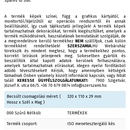
Spares to Suit
A termék képek színei, függ a grafikus kártyától, a
monitortól/kijelzőtől az operációs rendszertől és annak
beállításától, így csak tájékoztató jellegűek! A termék képek
tartalmazhatnak dekorációkat, termék kiegészítőket, amelyek a
termék működésének, használatának bemutatását szolgálják, de
a megrendelésre kerülő termékhez
NEM
szállítjuk, csak külön
termékként rendelhetőek!
SZERSZAMIA.
HU Webáruház
törekszik és mindent megtesz, hogy a termékekhez pontos,
korrekt leírások jelenjenek meg. Sokesetben gyártók és
beszállítók által kapott adatok kerülnek felhasználásra,
amelyek tartalmazhatnak elírásokat, idegen nyelvi fordításból
adódó tévesztéseket! Kérjük, hogy amennyiben kétségek
támadnak Önben valamely közölt információ kapcsán, vagy hibát
talál!
KERESSE ÜGYFÉLSZOLGÁLATUNKAT!:
7900 Szigetvár,
József A. utca 66/5. +36 70 679 0874 info@szerszami.hu
Becsült csomagolási méret: (
320 x 110 x 29 mm
Hossz x Szél x Mag )
000 Szűrő Nélküli:
TERMÉKEK
Termék csoport:
ISO menetesztergáló kés