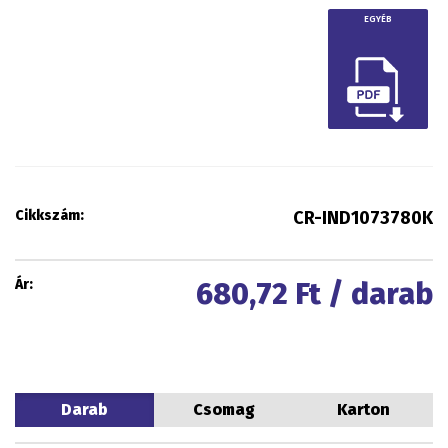
EGYÉB
Cikkszám:
CR-IND1073780K
Ár:
680,72
Ft / darab
Darab
Csomag
Karton