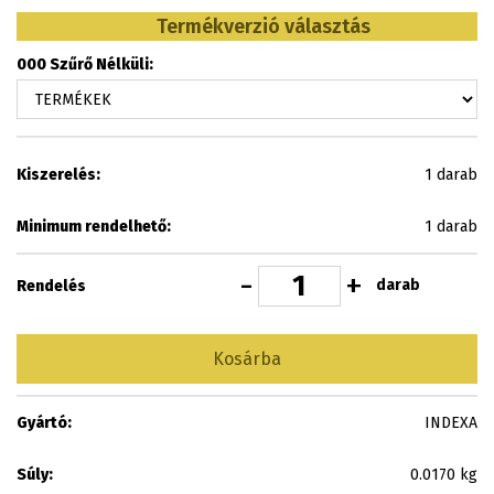
Termékverzió választás
000 Szűrő Nélküli:
Kiszerelés:
1 darab
Minimum rendelhető:
1 darab
-
+
darab
Rendelés
Kosárba
Gyártó:
INDEXA
Súly:
0.0170 kg