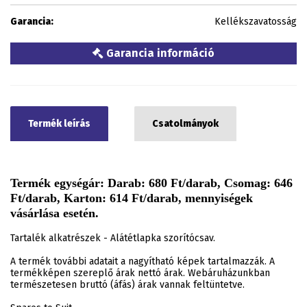
Garancia:
Kellékszavatosság
Garancia információ
Termék leírás
Csatolmányok
Termék egységár: Darab: 680 Ft/darab, Csomag: 646
Ft/darab, Karton: 614 Ft/darab, mennyiségek
vásárlása esetén.
Tartalék alkatrészek - Alátétlapka szorítócsav.
A termék további adatait a nagyítható képek tartalmazzák. A
termékképen szereplő árak nettó árak. Webáruházunkban
természetesen bruttó (áfás) árak vannak feltüntetve.