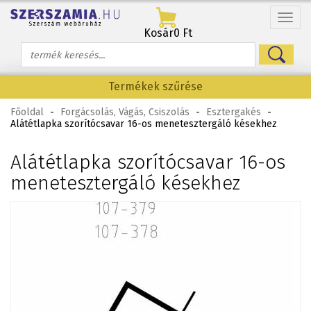
Menü
Kosár
0 Ft
Termékek szűrése
Főoldal
-
Forgácsolás, Vágás, Csiszolás
-
Esztergakés
-
Alátétlapka szorítócsavar 16-os menetesztergáló késekhez
Alátétlapka szorítócsavar 16-os
menetesztergáló késekhez