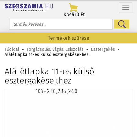
Menü
Kosár
0 Ft
Termékek szűrése
Főoldal
-
Forgácsolás, Vágás, Csiszolás
-
Esztergakés
-
Alátétlapka 11-es külső esztergakésekhez
Alátétlapka 11-es külső
esztergakésekhez