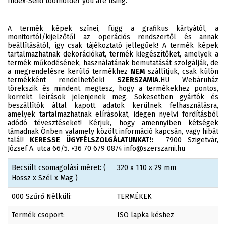
Index-Seiki toolholder you are using.
A termék képek színei, függ a grafikus kártyától, a
monitortól/kijelzőtől az operációs rendszertől és annak
beállításától, így csak tájékoztató jellegűek! A termék képek
tartalmazhatnak dekorációkat, termék kiegészítőket, amelyek a
termék működésének, használatának bemutatását szolgálják, de
a megrendelésre kerülő termékhez
NEM
szállítjuk, csak külön
termékként rendelhetőek!
SZERSZAMIA.
HU Webáruház
törekszik és mindent megtesz, hogy a termékekhez pontos,
korrekt leírások jelenjenek meg. Sokesetben gyártók és
beszállítók által kapott adatok kerülnek felhasználásra,
amelyek tartalmazhatnak elírásokat, idegen nyelvi fordításból
adódó tévesztéseket! Kérjük, hogy amennyiben kétségek
támadnak Önben valamely közölt információ kapcsán, vagy hibát
talál!
KERESSE ÜGYFÉLSZOLGÁLATUNKAT!:
7900 Szigetvár,
József A. utca 66/5. +36 70 679 0874 info@szerszami.hu
Becsült csomagolási méret: (
320 x 110 x 29 mm
Hossz x Szél x Mag )
000 Szűrő Nélküli:
TERMÉKEK
Termék csoport:
ISO lapka késhez