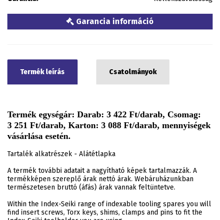
Garancia információ
Termék leírás
Csatolmányok
Termék egységár: Darab: 3 422 Ft/darab, Csomag:
3 251 Ft/darab, Karton: 3 088 Ft/darab, mennyiségek
vásárlása esetén.
Tartalék alkatrészek - Alátétlapka
A termék további adatait a nagyítható képek tartalmazzák. A
termékképen szereplő árak nettó árak. Webáruházunkban
természetesen bruttó (áfás) árak vannak feltüntetve.
Within the Index-Seiki range of indexable tooling spares you will
find insert screws, Torx keys, shims, clamps and pins to fit the