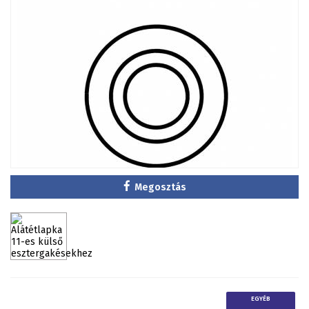
Megosztás
EGYÉB