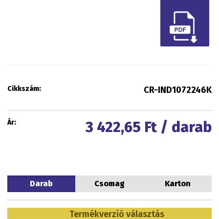
Cikkszám:
CR-IND1072246K
Ár:
3 422,65
Ft / darab
Darab
Csomag
Karton
Termékverzió választás