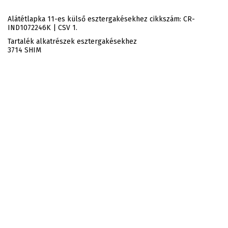
Alátétlapka 11-es külső esztergakésekhez cikkszám: CR-
IND1072246K | CSV 1.
Tartalék alkatrészek esztergakésekhez
3714 SHIM