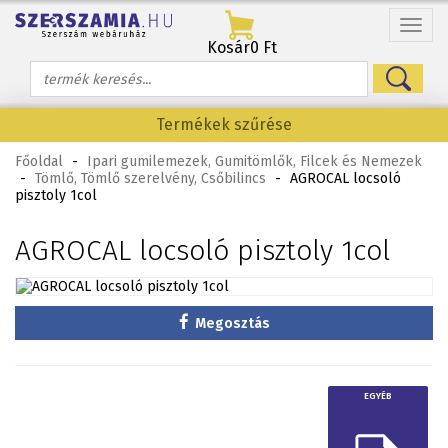
Menü
Kosár
0 Ft
Termékek szűrése
Főoldal
-
Ipari gumilemezek, Gumitömlők, Filcek és Nemezek
-
Tömlő, Tömlő szerelvény, Csőbilincs
-
AGROCAL locsoló
pisztoly 1col
AGROCAL locsoló pisztoly 1col
Megosztás
EGYÉB