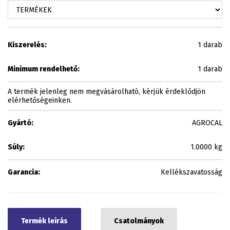
Kiszerelés:
1 darab
Minimum rendelhető:
1 darab
A termék jelenleg nem megvásárolható, kérjük érdeklődjön
elérhetőségeinken.
Gyártó:
AGROCAL
Súly:
1.0000 kg
Garancia:
Kellékszavatosság
Termék leírás
Csatolmányok