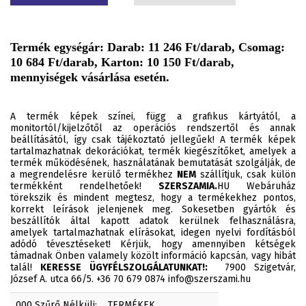
Termék egységár: Darab: 11 246 Ft/darab, Csomag:
10 684 Ft/darab, Karton: 10 150 Ft/darab,
mennyiségek vásárlása esetén.
A termék képek színei, függ a grafikus kártyától, a
monitortól/kijelzőtől az operációs rendszertől és annak
beállításától, így csak tájékoztató jellegűek! A termék képek
tartalmazhatnak dekorációkat, termék kiegészítőket, amelyek a
termék működésének, használatának bemutatását szolgálják, de
a megrendelésre kerülő termékhez
NEM
szállítjuk, csak külön
termékként rendelhetőek!
SZERSZAMIA.
HU Webáruház
törekszik és mindent megtesz, hogy a termékekhez pontos,
korrekt leírások jelenjenek meg. Sokesetben gyártók és
beszállítók által kapott adatok kerülnek felhasználásra,
amelyek tartalmazhatnak elírásokat, idegen nyelvi fordításból
adódó tévesztéseket! Kérjük, hogy amennyiben kétségek
támadnak Önben valamely közölt információ kapcsán, vagy hibát
talál!
KERESSE ÜGYFÉLSZOLGÁLATUNKAT!:
7900 Szigetvár,
József A. utca 66/5. +36 70 679 0874 info@szerszami.hu
000 Szűrő Nélküli:
TERMÉKEK