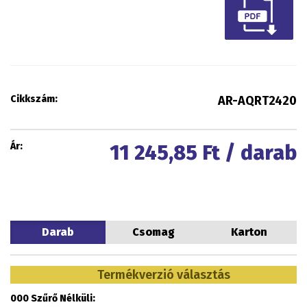
Cikkszám:
AR-AQRT2420
Ár:
11 245,85
Ft / darab
Darab
Csomag
Karton
Termékverzió választás
000 Szűrő Nélküli: