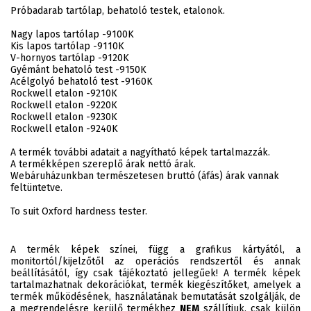
Próbadarab tartólap, behatoló testek, etalonok.
Nagy lapos tartólap -9100K
Kis lapos tartólap -9110K
V-hornyos tartólap -9120K
Gyémánt behatoló test -9150K
Acélgolyó behatoló test -9160K
Rockwell etalon -9210K
Rockwell etalon -9220K
Rockwell etalon -9230K
Rockwell etalon -9240K
A termék további adatait a nagyítható képek tartalmazzák.
A termékképen szereplő árak nettó árak.
Webáruházunkban természetesen bruttó (áfás) árak vannak
feltüntetve.
To suit Oxford hardness tester.
A termék képek színei, függ a grafikus kártyától, a
monitortól/kijelzőtől az operációs rendszertől és annak
beállításától, így csak tájékoztató jellegűek! A termék képek
tartalmazhatnak dekorációkat, termék kiegészítőket, amelyek a
termék működésének, használatának bemutatását szolgálják, de
a megrendelésre kerülő termékhez
NEM
szállítjuk, csak külön