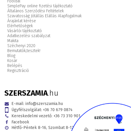
Főoldal
SimplePay online fizetési tájékoztató
Általános Szerződési Feltételek
Szavatosság Jótállás Elállás Alapfogalmak
Árajánlat kérése
Elérhetőségek
Vásárlói tájékoztató
Adatkezelési szabályzat
Makita
Széchenyi 2020
Bemutatók,
tesztek!
Blog
Kosár
Belépés
Regisztráció
SZERSZAMIA
.hu
E-mail:
info@szerszamia.hu
Ügyfélszolgálat:
+36 70 679 0874
Kereskedelmi vezető:
+36 73 310 901
Facebook
Hétfő-Péntek 8-16, Szombat 8-12