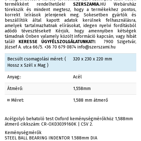
termékként rendelhetőek!
SZERSZAMIA.
HU Webáruház
törekszik és mindent megtesz, hogy a termékekhez pontos,
korrekt leírások jelenjenek meg. Sokesetben gyártók és
beszállítók által kapott adatok kerülnek felhasználásra,
amelyek tartalmazhatnak elírásokat, idegen nyelvi fordításból
adódó tévesztéseket! Kérjük, hogy amennyiben kétségek
támadnak Önben valamely közölt információ kapcsán, vagy hibát
talál!
KERESSE ÜGYFÉLSZOLGÁLATUNKAT!:
7900 Szigetvár,
József A. utca 66/5. +36 70 679 0874 info@szerszami.hu
Becsült csomagolási méret: (
320 x 230 x 220 mm
Hossz x Szél x Mag )
Anyag::
Acél
Átmérő:
1,558mm
¤ Méret:
1,588 mm átmerő
Acélgolyó behatoló test Oxford keménységmérőkhöz 1,588mm
átmerő cikkszám: CR-OXD3039160K | CSV 2.
Keménységmérők
STEEL BALL BEARING INDENTOR 1.588mm DIA