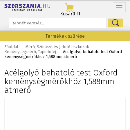
Menü
Kosár
0 Ft
Termékek szűrése
Főoldal
-
Mérő, Szintező és Jelölő eszközök
-
Keménységmérő, Tapintófej
-
Acélgolyó behatoló test Oxford
keménységmérőkhöz 1,588mm átmerő
Acélgolyó behatoló test Oxford
keménységmérőkhöz 1,588mm
átmerő