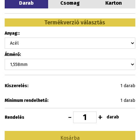
Darab
Csomag
Karton
Termékverzió választás
Anyag::
Átmérő:
Kiszerelés:
1 darab
Minimum rendelhető:
1 darab
-
+
darab
Rendelés
Kosárba