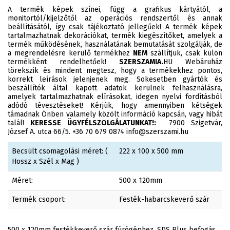
A termék képek színei, függ a grafikus kártyától, a
monitortól/kijelzőtől az operációs rendszertől és annak
beállításától, így csak tájékoztató jellegűek! A termék képek
tartalmazhatnak dekorációkat, termék kiegészítőket, amelyek a
termék működésének, használatának bemutatását szolgálják, de
a megrendelésre kerülő termékhez
NEM
szállítjuk, csak külön
termékként rendelhetőek!
SZERSZAMIA.
HU Webáruház
törekszik és mindent megtesz, hogy a termékekhez pontos,
korrekt leírások jelenjenek meg. Sokesetben gyártók és
beszállítók által kapott adatok kerülnek felhasználásra,
amelyek tartalmazhatnak elírásokat, idegen nyelvi fordításból
adódó tévesztéseket! Kérjük, hogy amennyiben kétségek
támadnak Önben valamely közölt információ kapcsán, vagy hibát
talál!
KERESSE ÜGYFÉLSZOLGÁLATUNKAT!:
7900 Szigetvár,
József A. utca 66/5. +36 70 679 0874 info@szerszami.hu
Becsült csomagolási méret: (
222 x 100 x 500 mm
Hossz x Szél x Mag )
Méret:
500 x 120mm
Termék csoport:
Festék-habarcskeverő szár
500 x 120mm festékkeverő szár fúrógéphez, SDS Plus befogás,