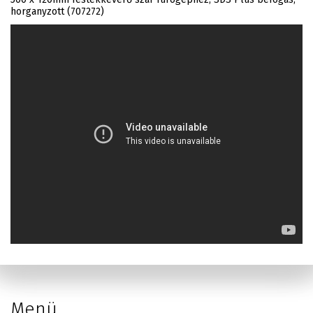
horganyzott (707272)
Menü