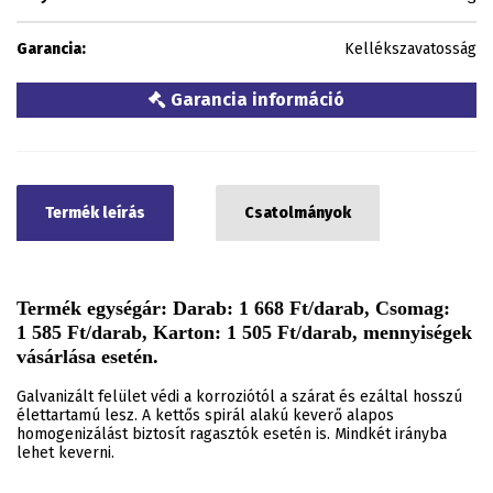
Garancia:
Kellékszavatosság
Garancia információ
Termék leírás
Csatolmányok
Termék egységár: Darab: 1 668 Ft/darab, Csomag:
1 585 Ft/darab, Karton: 1 505 Ft/darab, mennyiségek
vásárlása esetén.
Galvanizált felület védi a korroziótól a szárat és ezáltal hosszú
élettartamú lesz. A kettős spirál alakú keverő alapos
homogenizálást biztosít ragasztók esetén is. Mindkét irányba
lehet keverni.