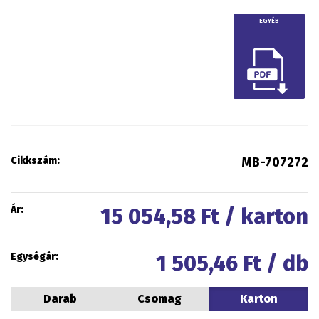
EGYÉB
Cikkszám:
MB-707272
Ár:
15 054,58
Ft / karton
Egységár:
1 505,46
Ft / db
Darab
Csomag
Karton