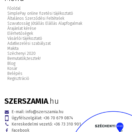
Főoldal
SimplePay online fizetési tájékoztató
Általános Szerződési Feltételek
Szavatosság Jótállás Elállás Alapfogalmak
Árajánlat kérése
Elérhetőségek
Vásárlói tájékoztató
Adatkezelési szabályzat
Makita
Széchenyi 2020
Bemutatók,
tesztek!
Blog
Kosár
Belépés
Regisztráció
SZERSZAMIA
.hu
E-mail:
info@szerszamia.hu
Ügyfélszolgálat:
+36 70 679 0874
Kereskedelmi vezető:
+36 73 310 901
Facebook