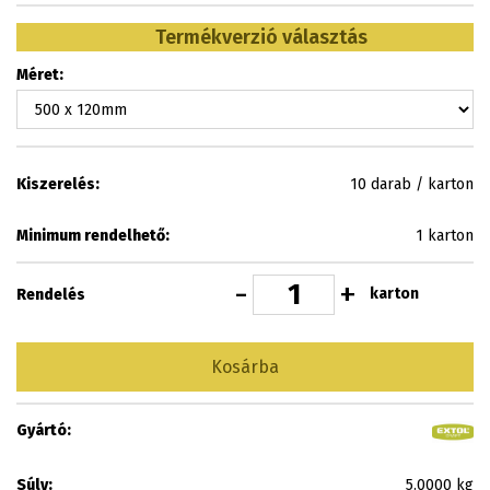
Termékverzió választás
Méret:
Kiszerelés:
10 darab / karton
Minimum rendelhető:
1 karton
-
+
karton
Rendelés
Kosárba
Gyártó:
Súly:
5.0000 kg