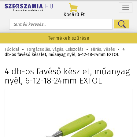
Menü
Kosár
0 Ft
Termékek szűrése
Főoldal
-
Forgácsolás, Vágás, Csiszolás
-
Fúrás, Vésés
-
4
db-os favéső készlet, műanyag nyél, 6-12-18-24mm EXTOL
4 db-os favéső készlet, műanyag
nyél, 6-12-18-24mm EXTOL