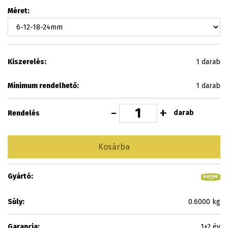
Méret:
Kiszerelés:
1 darab
Minimum rendelhető:
1 darab
-
+
darab
Rendelés
Kosárba
Gyártó:
Súly:
0.6000 kg
Garancia:
1+2 év