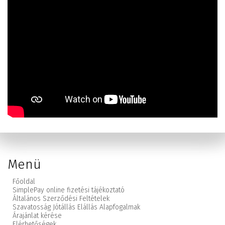
Menü
Főoldal
SimplePay online fizetési tájékoztató
Általános Szerződési Feltételek
Szavatosság Jótállás Elállás Alapfogalmak
Árajánlat kérése
Elérhetőségek