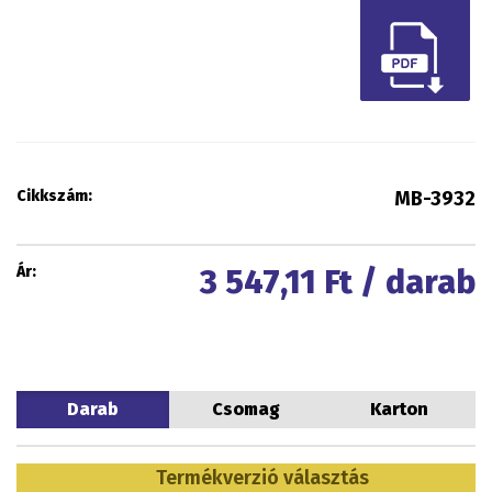
Cikkszám:
MB-3932
Ár:
3 547,11
Ft / darab
Darab
Csomag
Karton
Termékverzió választás