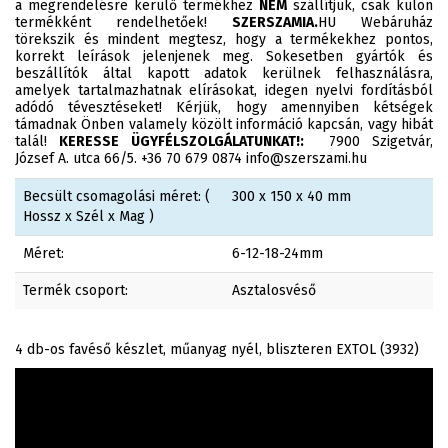
a megrendelésre kerülő termékhez
NEM
szállítjuk, csak külön
termékként rendelhetőek!
SZERSZAMIA.
HU Webáruház
törekszik és mindent megtesz, hogy a termékekhez pontos,
korrekt leírások jelenjenek meg. Sokesetben gyártók és
beszállítók által kapott adatok kerülnek felhasználásra,
amelyek tartalmazhatnak elírásokat, idegen nyelvi fordításból
adódó tévesztéseket! Kérjük, hogy amennyiben kétségek
támadnak Önben valamely közölt információ kapcsán, vagy hibát
talál!
KERESSE ÜGYFÉLSZOLGÁLATUNKAT!:
7900 Szigetvár,
József A. utca 66/5. +36 70 679 0874 info@szerszami.hu
Becsült csomagolási méret: (
300 x 150 x 40 mm
Hossz x Szél x Mag )
Méret:
6-12-18-24mm
Termék csoport:
Asztalosvéső
4 db-os favéső készlet, műanyag nyél, bliszteren EXTOL (3932)