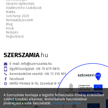
Vásárlói tájékoztató
Adatkezelési szabályzat
Makita
Széchenyi 2020
Bemutatók,
tesztek!
Blog
Kosár
Belépés
Regisztráció
SZERSZAMIA
.hu
E-mail:
info@szerszamia.hu
Ügyfélszolgálat:
+36 70 679 0874
Kereskedelmi vezető:
+36 73 310 901
Facebook
Hétfő-Péntek 8-16, Szombat 8-12
A Szerszámia honlapja a legjobb felhasználói élmény érdekében
sütiket (cookie) alkalmaz. Weboldalunk használatával
jóváhagyod a sütik használatát.
További tudnivalók