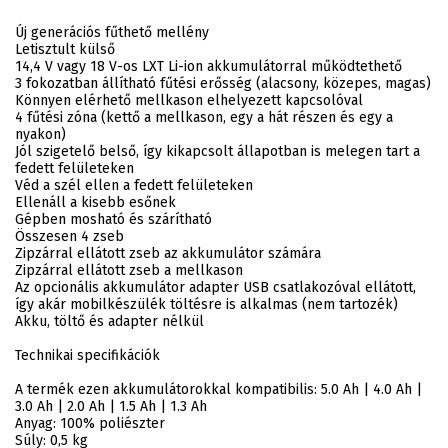
Új generációs fűthető mellény
Letisztult külső
14,4 V vagy 18 V-os LXT Li-ion akkumulátorral működtethető
3 fokozatban állítható fűtési erősség (alacsony, közepes, magas)
Könnyen elérhető mellkason elhelyezett kapcsolóval
4 fűtési zóna (kettő a mellkason, egy a hát részen és egy a
nyakon)
Jól szigetelő belső, így kikapcsolt állapotban is melegen tart a
fedett felületeken
Véd a szél ellen a fedett felületeken
Ellenáll a kisebb esőnek
Gépben mosható és szárítható
Összesen 4 zseb
Zipzárral ellátott zseb az akkumulátor számára
Zipzárral ellátott zseb a mellkason
Az opcionális akkumulátor adapter USB csatlakozóval ellátott,
így akár mobilkészülék töltésre is alkalmas (nem tartozék)
Akku, töltő és adapter nélkül
Technikai specifikációk
A termék ezen akkumulátorokkal kompatibilis: 5.0 Ah | 4.0 Ah |
3.0 Ah | 2.0 Ah | 1.5 Ah | 1.3 Ah
Anyag: 100% poliészter
Súly: 0,5 kg