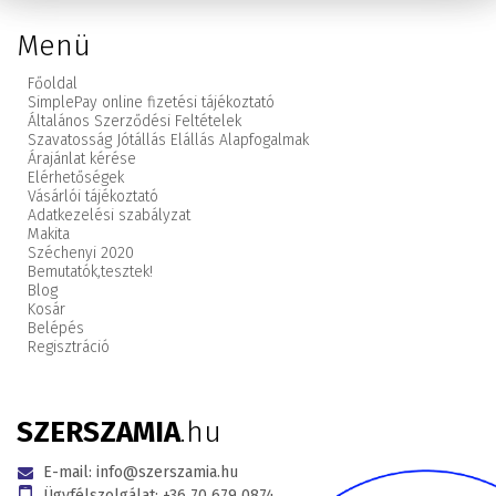
Menü
Főoldal
SimplePay online fizetési tájékoztató
Általános Szerződési Feltételek
Szavatosság Jótállás Elállás Alapfogalmak
Árajánlat kérése
Elérhetőségek
Vásárlói tájékoztató
Adatkezelési szabályzat
Makita
Széchenyi 2020
Bemutatók,
tesztek!
Blog
Kosár
Belépés
Regisztráció
SZERSZAMIA
.hu
E-mail:
info@szerszamia.hu
Ügyfélszolgálat:
+36 70 679 0874