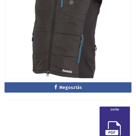
Megosztás
EGYÉB