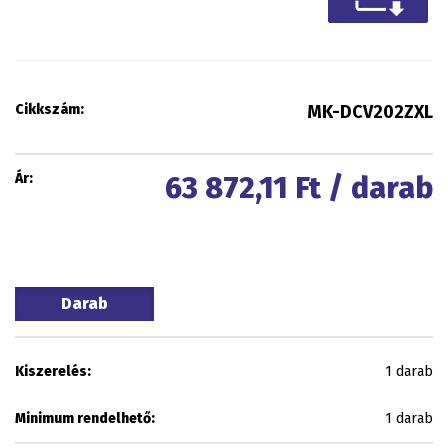
Cikkszám:
MK-DCV202ZXL
Ár:
63 872,11
Ft / darab
Darab
Kiszerelés:
1 darab
Minimum rendelhető:
1 darab