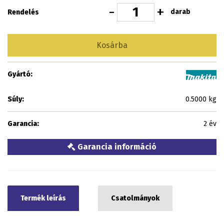
-
+
darab
Rendelés
Kosárba
Gyártó:
Súly:
0.5000 kg
Garancia:
2 év
Garancia információ
Termék leírás
Csatolmányok