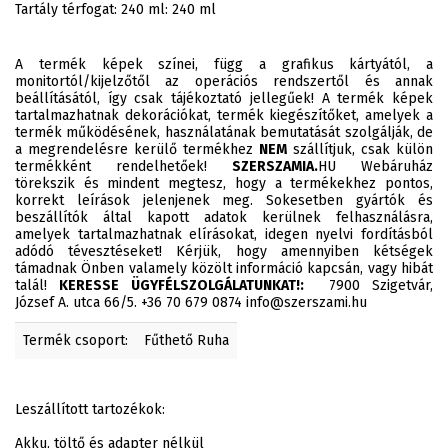
Tartály térfogat: 240 ml: 240 ml
A termék képek színei, függ a grafikus kártyától, a
monitortól/kijelzőtől az operációs rendszertől és annak
beállításától, így csak tájékoztató jellegűek! A termék képek
tartalmazhatnak dekorációkat, termék kiegészítőket, amelyek a
termék működésének, használatának bemutatását szolgálják, de
a megrendelésre kerülő termékhez
NEM
szállítjuk, csak külön
termékként rendelhetőek!
SZERSZAMIA.
HU Webáruház
törekszik és mindent megtesz, hogy a termékekhez pontos,
korrekt leírások jelenjenek meg. Sokesetben gyártók és
beszállítók által kapott adatok kerülnek felhasználásra,
amelyek tartalmazhatnak elírásokat, idegen nyelvi fordításból
adódó tévesztéseket! Kérjük, hogy amennyiben kétségek
támadnak Önben valamely közölt információ kapcsán, vagy hibát
talál!
KERESSE ÜGYFÉLSZOLGÁLATUNKAT!:
7900 Szigetvár,
József A. utca 66/5. +36 70 679 0874 info@szerszami.hu
Termék csoport:
Fűthető Ruha
Leszállított tartozékok:
Akku, töltő és adapter nélkül