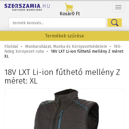
Menü
Kosár
0 Ft
Termékek szűrése
Főoldal
-
Munkaruházat, Munka és Környezetvédelem
-
Téli-
hideg környezet ruha
-
18V LXT Li-ion fűthető mellény Z méret:
XL
18V LXT Li-ion fűthető mellény Z
méret: XL